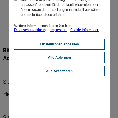
404
anpassen" jederzeit für die Zukunft widerrufen oder
ändern sowie die Einstellungen individuell auswählen
und mehr über diese erfahren.
Weitere Informationen finden Sie hier:
Datenschutzerklärung
|
Impressum
|
Cookie-Information
Einstellungen anpassen
Bitte überprüfen Sie, ob Sie die korrekte
Adresse eingegeben haben.
Alle Ablehnen
Alle Akzeptieren
Sie wollen sich bewerben?
Hier geht es zu den offenen Stellen.
Sie waren auf der Suche nach Berichten?