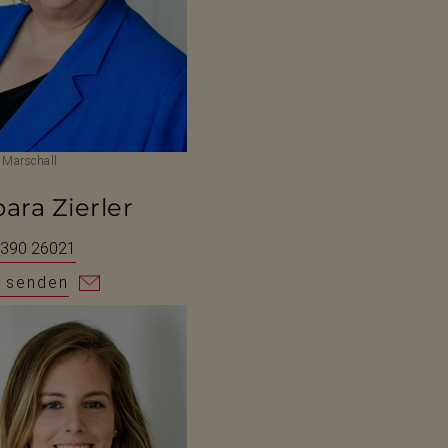
 Marschall
ara Zierler
 390 26021
l senden