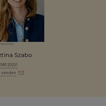
 Marschall
ztina Szabo
 390 20251
l senden