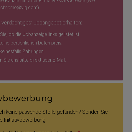
lle Kanäle mit einer Firmen-​E-Mail-Adresse (wie
achname@vig.com).
 ‚verdächtiges‘ Jobangebot erhalten:
ie, ob die Jobanzeige links gelistet ist.
eine persön­lichen Daten preis.
 keinesfalls Zahlungen.
n Sie uns bitte direkt über
E-Mail
.
tiv­be­wer­bung
ch keine passende Stelle gefunden? Senden Sie
 Initia­tiv­be­werbung.