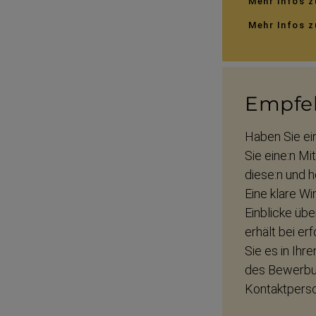
Mehr Infos z
Mehr Infos z
Empfeh
Haben Sie ei
Sie eine:n Mi
diese:n und ho
Eine klare Wi
Einblicke übe
erhält bei e
Sie es in Ih
des Bewerbun
Kontakt­pers