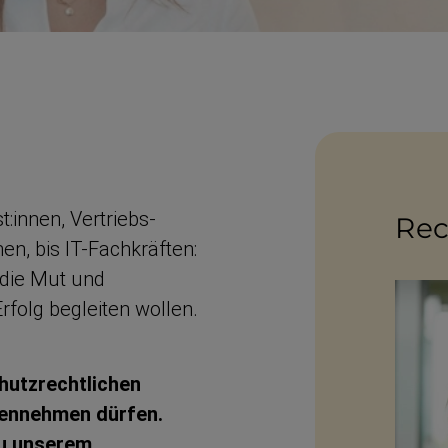
t:innen, Vertriebs­
Rec
en, bis IT-​Fachkräften:
 die Mut und
olg begleiten wollen.
utz­recht­lichen
en­nehmen dürfen.
zu unserem