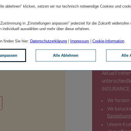
lle ablehnen" klicken, setzen wir nur technisch notwendige Cookies und cook
ien
 Zustimmung in „Einstellungen anpassen" jederzeit für die Zukunft widerrufen
n individuell auswählen und mehr über diese erfahren.
n finden Sie hier:
Datenschutzerklärung
|
Impressum
|
Cookie-Information
Achtung
 anpassen
Alle Ablehnen
Alle 
Joban­
Aktuell trete
unterschied­
INSURANCE GR
Wir fordern
Wir berück­
Bewerbungs
Unsere Komm