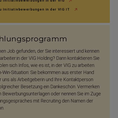
u Initiativbewerbungen in der VIG
u Initiativbewerbungen in der VIG IT
­lungs­pro­gramm
nen Job gefunden, der Sie interessiert und kennen
tarbeiter:in der VIG Holding? Dann kontak­tieren Sie
len sich Infos, wie es ist, in der VIG zu arbeiten.
n-​Win-Situation: Sie bekommen aus erster Hand
r uns als Arbeit­geberin und Ihre Kontakt­person
rfolg­reicher Besetzung ein Dankeschön. Vermerken
ren Bewerbungs­un­terlagen oder nennen Sie im Zuge
gs­ge­spräches mit Recruiting den Namen der
on.