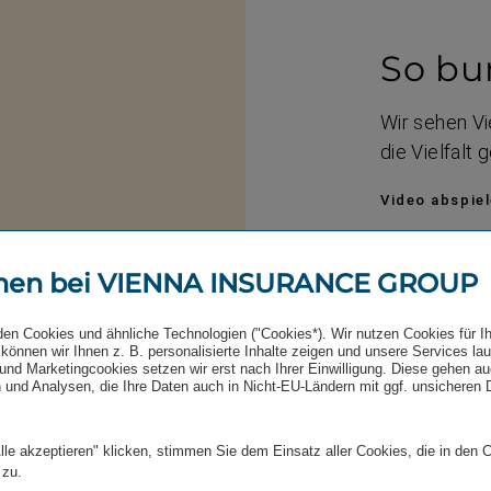
So bu
Wir sehen Vi
die Vielfalt 
Video abspie
Link
Der folgende I
men bei VIENNA INSURANCE GROUP
den Cookies und ähnliche Technologien ("Cookies*). Wir nutzen Cookies für I
können wir Ihnen z. B. personalisierte Inhalte zeigen und unsere Services la
und Marketingcookies setzen wir erst nach Ihrer Einwilligung. Diese gehen a
Für den vollen
 und Analysen, die Ihre Daten auch in Nicht-EU-Ländern mit ggf. unsicheren
Alternativ
lle akzeptieren" klicken, stimmen Sie dem Einsatz aller Cookies, die in den 
 zu.
GmbH