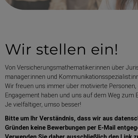
Wir
stellen ein!
Von Versiche­rungs­ma­the­matiker:innen über Juris
manager:innen und Kommuni­ka­ti­ons­spe­zialist:inn
Wir freuen uns immer über motivierte Personen,
Engagement haben und uns auf dem Weg zum Erf
Je vielfältiger, umso besser!
Bitte um Ihr Verständnis, dass wir aus datensch
Gründen keine Bewerbungen per E-Mail entgeg
Verwenden Sie daher ausschließlich den Link 