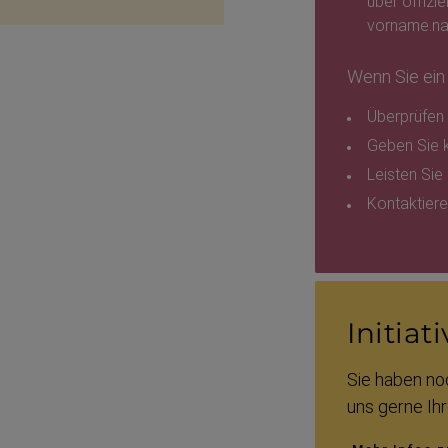
über offizie
vorname.n
Wenn Sie ein
Überprüfen S
Geben Sie k
Leisten Sie
Kontak­tiere
Initi­a­
Sie haben no
uns gerne Ihre