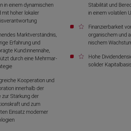
n in einem dynamischen
Stabilität und Bere
 mit hoher lokaler
in einem volatilen 
s­ver­ant­wortung
Finanzier­barkeit v
­hendes Markt­verständnis,
organischem und a
rige Erfahrung und
nischem Wachstu
rägte Kund:innennähe,
Hohe Dividenden­si
tützt durch eine Mehrmar­
solider Kapital­basi
ategie
­reiche Kooperation und
­ration innerhalb der
 zur Stärkung der
ions­kraft und zum
enten Einsatz moderner
­logien