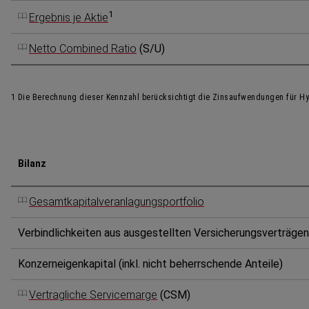
1
Ergebnis je Aktie
Netto Combined Ratio
(S/U)
1 Die Berechnung dieser Kennzahl berück­sichtigt die Zinsauf­wen­dungen für Hyb
Bilanz
Gesamtkapitalveranlagungsportfolio
Verbind­lich­keiten aus ausgestellten Versiche­rungs­ver­trägen
Konzern­ei­gen­kapital (inkl. nicht beherr­schende Anteile)
Vertragliche Servicemarge
(CSM)