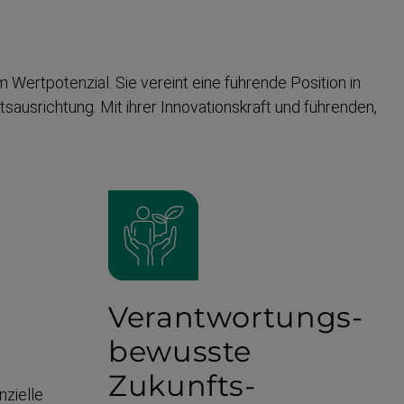
m Wertpo­tenzial. Sie vereint eine führende Position in
aus­richtung. Mit ihrer Innova­ti­onskraft und führenden,
Verantwortungs­
bewusste
Zukunfts­
anzielle