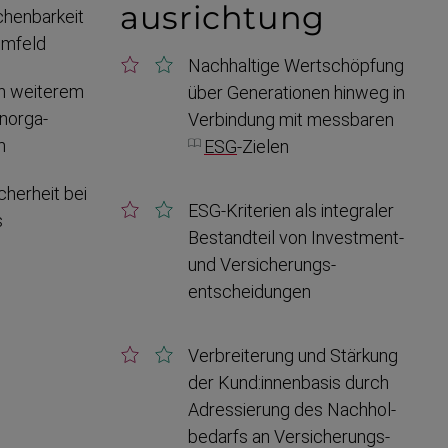
ausrichtung
chen­barkeit
Umfeld
Nachhaltige Wertschöpfung
on weiterem
über Genera­tionen hinweg in
norga­
Verbindung mit messbaren
m
ESG
-Zielen
cherheit bei
ESG-​Kriterien als integraler
s
Bestandteil von Investment-
und Versicherungs­
entscheidungen
Verbrei­terung und Stärkung
der Kund:innen­basis durch
Adressierung des Nachhol­
bedarfs an Versicherungs­