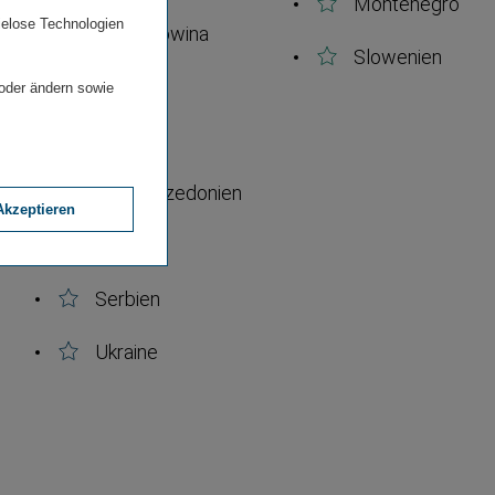
Bosnien-​
Montenegro
ielose Technologien
Herzegowina
Slowenien
Kroatien
 oder ändern sowie
Moldau
Nordma­ze­donien
Akzeptieren
n
Polen
Serbien
Ukraine