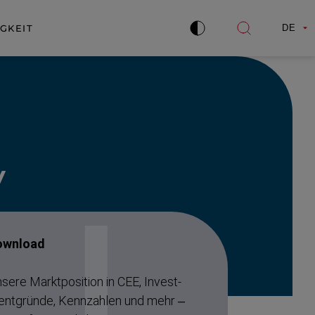
GKEIT
DE
Kontrast
Suche
verbessern
öffnen
y
ownload
sere Marktpo­sition in CEE, Invest­
nt­gründe, Kennzahlen und mehr –