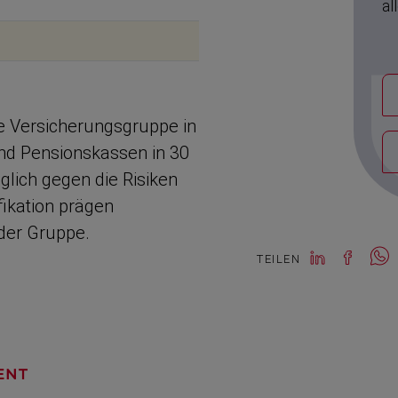
al
e Versiche­rungs­gruppe in
und Pensions­kassen in 30
lich gegen die Risiken
fi­kation prägen
der Gruppe.
TEILEN
ENT