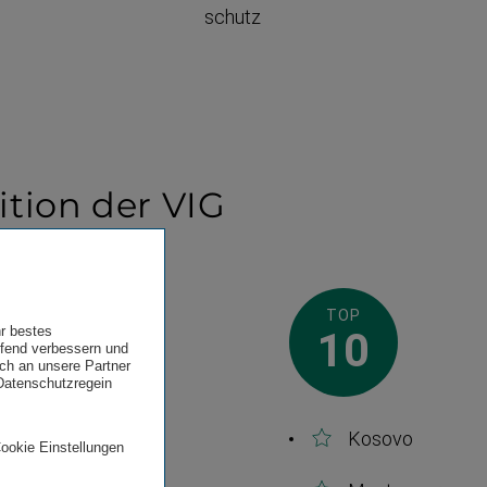
schutz
ition der VIG
TOP
TOP
hr bestes
5
10
ufend verbessern und
uch an unsere Partner
 Datenschutzregein
Albanien
Kosovo
Cookie Einstellungen