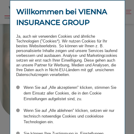
Zum
Zur
Inhalt
Fußzeile
Willkommen bei VIENNA
Kontrast
Suche
Zur
springen
springen
verbessern
öffnen
INSURANCE GROUP
Startseite
IR KONTAKT
Ja, auch wir verwenden Cookies und ähnliche
Technologien ("Cookies*). Wir nutzen Cookies für Ihr
bestes Websiteerlebnis. So können wir Ihnen z. B.
personalisierte Inhalte zeigen und unsere Services laufend
IR
Kontakt
verbessern und ausbauen. Analyse- und Marketingcookies
setzen wir erst nach Ihrer Einwilligung. Diese gehen auch
an unsere Partner für Werbung, Medien und Analysen, die
Ihre Daten auch in Nicht-EU-Ländern mit ggf. unsicheren
Datenschutzregein verarbeiten.
Wenn Sie auf „Alle akzeptieren" klicken, stimmen Sie
dem Einsatz aller Cookies, die in den Cookie
Einstellungen aufgelistet sind, zu.
Wenn Sie auf „Alle ablehnen" klicken, setzen wir nur
technisch notwendige Cookies und cookielose
Technologien ein.
Sie können Ihre Zustimmung in „Einstellungen