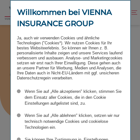
Zum
Zur
Inhalt
Fußzeile
Willkommen bei VIENNA
Kontrast
Suche
Zur
springen
springen
verbessern
öffnen
INSURANCE GROUP
Startseite
COACHING
Ja, auch wir verwenden Cookies und ähnliche
Technologien ("Cookies*). Wir nutzen Cookies für Ihr
bestes Websiteerlebnis. So können wir Ihnen z. B.
personalisierte Inhalte zeigen und unsere Services laufend
verbessern und ausbauen. Analyse- und Marketingcookies
setzen wir erst nach Ihrer Einwilligung. Diese gehen auch
Coaching
an unsere Partner für Werbung, Medien und Analysen, die
Ihre Daten auch in Nicht-EU-Ländern mit ggf. unsicheren
Datenschutzregein verarbeiten.
Wenn Sie auf „Alle akzeptieren" klicken, stimmen Sie
dem Einsatz aller Cookies, die in den Cookie
Einstellungen aufgelistet sind, zu.
Wenn Sie auf „Alle ablehnen" klicken, setzen wir nur
technisch notwendige Cookies und cookielose
Technologien ein.
Sie können Ihre Zustimmung in „Einstellungen