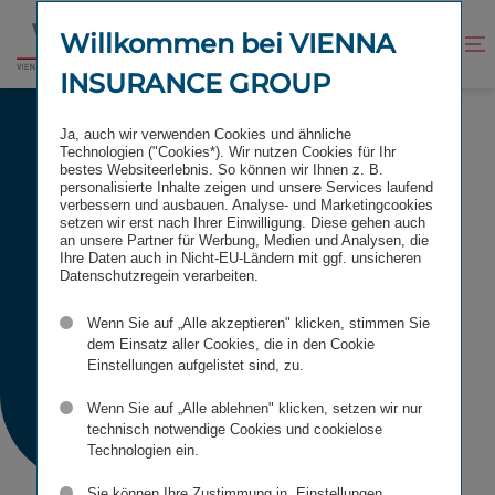
Zum
Zur
Inhalt
Fußzeile
Willkommen bei VIENNA
Kontrast
Suche
Zur
springen
springen
verbessern
öffnen
INSURANCE GROUP
Startseite
HISTORISCHE KURSABFRAGE
Ja, auch wir verwenden Cookies und ähnliche
Technologien ("Cookies*). Wir nutzen Cookies für Ihr
bestes Websiteerlebnis. So können wir Ihnen z. B.
personalisierte Inhalte zeigen und unsere Services laufend
verbessern und ausbauen. Analyse- und Marketingcookies
setzen wir erst nach Ihrer Einwilligung. Diese gehen auch
Historische
an unsere Partner für Werbung, Medien und Analysen, die
Ihre Daten auch in Nicht-EU-Ländern mit ggf. unsicheren
Datenschutzregein verarbeiten.
Kursabfrage
Wenn Sie auf „Alle akzeptieren" klicken, stimmen Sie
dem Einsatz aller Cookies, die in den Cookie
Einstellungen aufgelistet sind, zu.
Wenn Sie auf „Alle ablehnen" klicken, setzen wir nur
technisch notwendige Cookies und cookielose
Technologien ein.
Sie können Ihre Zustimmung in „Einstellungen