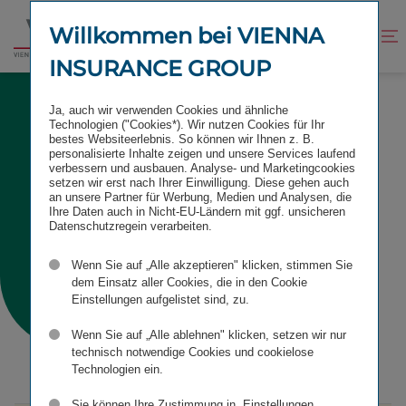
Zum
Zur
Inhalt
Fußzeile
Willkommen bei VIENNA
Kontrast
Suche
Zur
springen
springen
verbessern
öffnen
INSURANCE GROUP
Startseite
BÜROBETRIEB
Ja, auch wir verwenden Cookies und ähnliche
Technologien ("Cookies*). Wir nutzen Cookies für Ihr
bestes Websiteerlebnis. So können wir Ihnen z. B.
personalisierte Inhalte zeigen und unsere Services laufend
verbessern und ausbauen. Analyse- und Marketingcookies
setzen wir erst nach Ihrer Einwilligung. Diese gehen auch
Büro­betrieb
an unsere Partner für Werbung, Medien und Analysen, die
Ihre Daten auch in Nicht-EU-Ländern mit ggf. unsicheren
Datenschutzregein verarbeiten.
Wenn Sie auf „Alle akzeptieren" klicken, stimmen Sie
dem Einsatz aller Cookies, die in den Cookie
Einstellungen aufgelistet sind, zu.
Wenn Sie auf „Alle ablehnen" klicken, setzen wir nur
technisch notwendige Cookies und cookielose
Technologien ein.
Sie können Ihre Zustimmung in „Einstellungen