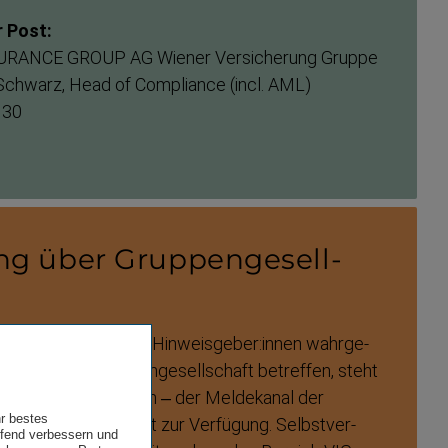
 Post:
URANCE GROUP AG Wiener Versicherung Gruppe
 Schwarz, Head of Compliance (incl. AML)
 30
g über Grup­pen­ge­sell­
eldung zu einem von Hinweisgeber:innen wahrge­
stoß eine Gruppen­ge­sell­schaft betreffen, steht
 – sofern vorhanden – der Meldekanal der
hr bestes
ruppen­ge­sell­schaft zur Verfügung. Selbst­ver­
ufend verbessern und