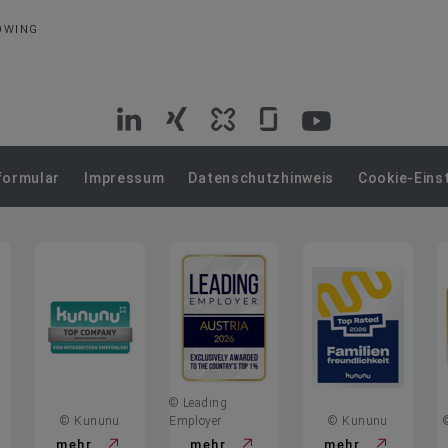
OWING
VIG
VIG
VIG
VIG
VIG
auf
auf
auf
auf
auf
formular
Impressum
Datenschutzhinweis
Cookie-Eins
LinkedIn
Xing
Kununu
Glassdoor
YouTube
© Leading
© Kununu
Employer
© Kununu
mehr
mehr
mehr