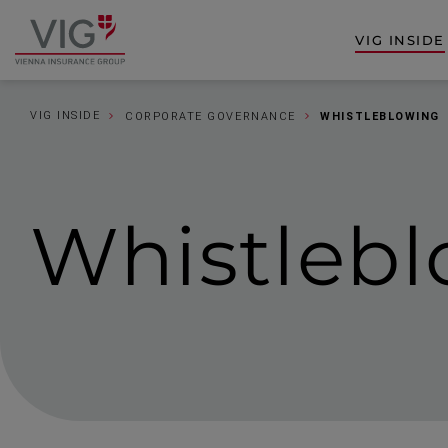
Zum
Zur
Inhalt
Fußzeile
VIG INSIDE
Zur
springen
springen
Startseite
VIG INSIDE
CORPORATE GOVERNANCE
WHISTLEBLOWING
Whistle­b