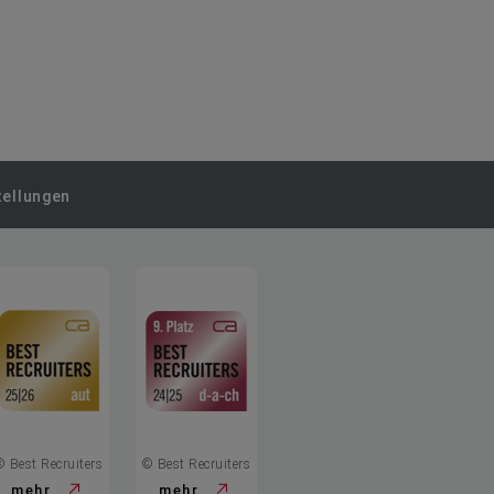
tellungen
© Best Recruiters
© Best Recruiters
mehr
mehr