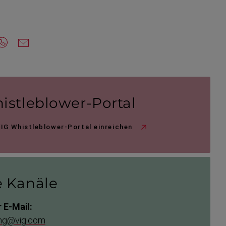
istleblower-​Portal
IG Whistleblower-Portal einreichen
 Kanäle
 E-Mail:
ing@vig.com