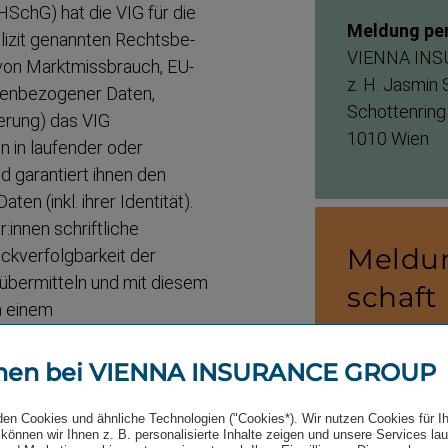
SchG) hat die VIG für die
Meldung per
zit genannten Rechts­be­
VIENNA INS
 von Marktmiss­brauch, EU-​
z. H. Jasmin
en­be­zogener Daten,
Schottenring
ierung) das VIG
1010 Wien
n in laufender oder
d garantiert ihnen den
en (inkl. ihrer Identität).
innen schriftliche
Meldun
kver­folg­barkeit der
 übermitteln und mit diesem
schaft
n einem
er Bereiche Compliance
Sollte die M
 und Human Resources.
men bei VIENNA INSURANCE GROUP
nommenen Ver
insbesondere
rfügung.
den Cookies und ähnliche Technologien ("Cookies*). Wir nutzen Cookies für I
betroffenen G
können wir Ihnen z. B. personalisierte Inhalte zeigen und unsere Services la