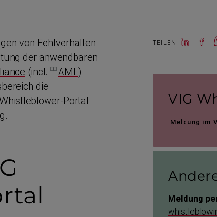
en von Fehlver­halten
TEILEN
altung der anwendbaren
iance
(incl.
AML
)
bereich die
VIG Wh
histleblower-​Portal
g.
Meldung im V
IG
Andere
rtal
Meldung per
whistle­blow