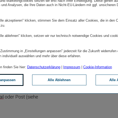
ständlich kön
und Marketingcookies setzen wir erst nach Ihrer Einwilligung. Diese gehen a
 und Analysen, die Ihre Daten auch in Nicht-EU-Ländern mit ggf. unsicheren
Compliance (
 andere
die angegebe
lle akzeptieren" klicken, stimmen Sie dem Einsatz aller Cookies, die in den 
 zu.
lle ablehnen" klicken, setzen wir nur technisch notwendige Cookies und cook
wahrge­nommene Verstöße in
 Zustimmung in „Einstellungen anpassen" jederzeit für die Zukunft widerrufen
 das VIG Whistleblower-​
n individuell auswählen und mehr über diese erfahren.
L) nimmt aber auch
n finden Sie hier:
Datenschutzerklärung
|
Impressum
|
Cookie-Information
ößen gegen interne
rau­lichkeit und der
 anpassen
Alle Ablehnen
Alle 
baren Gesetzen und
lche Meldung wenden Sie sich
il
oder Post (siehe