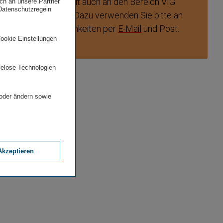
nen Sie sich jederzeit auch an den Bereich VIG
uch an unsere Partner
 Datenschutzregein
incl. AML) wenden. Dazu verwenden Sie bitte an
nen Kontakt­mög­lich­keiten per
E-Mail
und Post.
Cookie Einstellungen
ielose Technologien
 oder ändern sowie
Akzeptieren