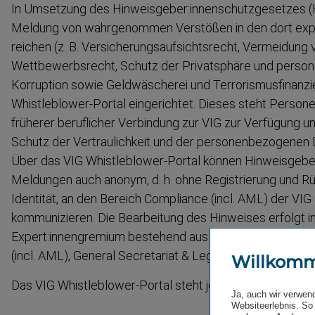
In Umsetzung des Hinweisgeber:innenschutz­ge­setzes (H
Meldung von wahrge­nommen Verstößen in den dort expli
reichen (z. B. Versiche­rungs­auf­sichtsrecht, Vermeidung
Wettbewerbsrecht, Schutz der Privat­sphäre und person
Korruption sowie Geldwä­scherei und Terroris­mus­fi­nan­z
Whistleblower-​Portal eingerichtet. Dieses steht Persone
früherer beruflicher Verbindung zur VIG zur Verfügung un
Schutz der Vertrau­lichkeit und der personen­be­zogenen Dat
Über das VIG Whistleblower-​Portal können Hinweisgeber:
Meldungen auch anonym, d. h. ohne Registrierung und Rüc
Identität, an den Bereich Compliance (incl. AML) der VIG
kommuni­zieren. Die Bearbeitung des Hinweises erfolgt i
Expert:innengremium bestehend aus Mitarbeiter:innen d
(incl. AML), General Secretariat & Legal, Internal Audit
Willkom
Das VIG Whistleblower-​Portal steht jederzeit
hier
zur Ve
Ja, auch wir verwen
Websiteerlebnis. So 