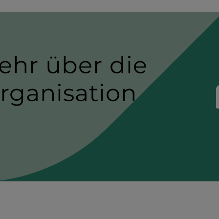
ehr über die
ga­ni­sa­tion