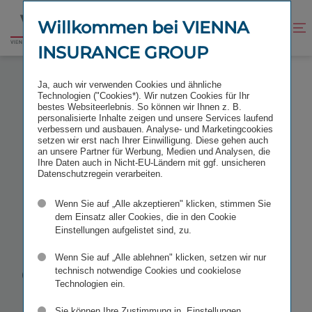
Zum
Zur
Inhalt
Fußzeile
Willkommen bei VIENNA
Kontrast
Suche
Zur
springen
springen
verbessern
öffnen
INSURANCE GROUP
Startseite
KENNZAHLEN UND UPDATE 1.−3. QUARTAL 2026
Ja, auch wir verwenden Cookies und ähnliche
Technologien ("Cookies*). Wir nutzen Cookies für Ihr
bestes Websiteerlebnis. So können wir Ihnen z. B.
personalisierte Inhalte zeigen und unsere Services laufend
verbessern und ausbauen. Analyse- und Marketingcookies
setzen wir erst nach Ihrer Einwilligung. Diese gehen auch
Kennzahlen
an unsere Partner für Werbung, Medien und Analysen, die
Ihre Daten auch in Nicht-EU-Ländern mit ggf. unsicheren
Datenschutzregein verarbeiten.
und
Wenn Sie auf „Alle akzeptieren" klicken, stimmen Sie
dem Einsatz aller Cookies, die in den Cookie
Update 1.−3.
Einstellungen aufgelistet sind, zu.
Wenn Sie auf „Alle ablehnen" klicken, setzen wir nur
Quartal 2026
technisch notwendige Cookies und cookielose
Technologien ein.
Sie können Ihre Zustimmung in „Einstellungen