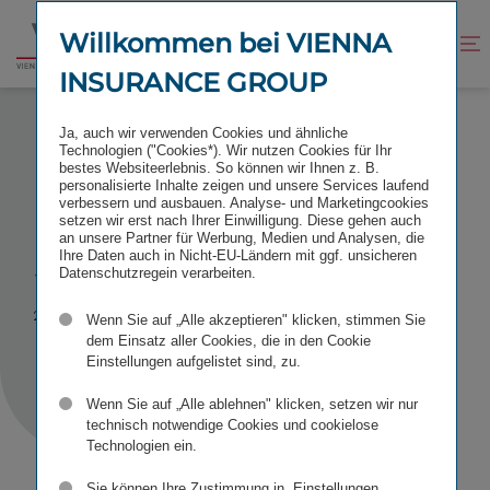
Zum
Zur
Inhalt
Fußzeile
Willkommen bei VIENNA
Kontrast
Suche
Zur
springen
springen
verbessern
öffnen
INSURANCE GROUP
Startseite
SATZUNG
Ja, auch wir verwenden Cookies und ähnliche
Technologien ("Cookies*). Wir nutzen Cookies für Ihr
bestes Websiteerlebnis. So können wir Ihnen z. B.
personalisierte Inhalte zeigen und unsere Services laufend
verbessern und ausbauen. Analyse- und Marketingcookies
setzen wir erst nach Ihrer Einwilligung. Diese gehen auch
Satzung
an unsere Partner für Werbung, Medien und Analysen, die
Ihre Daten auch in Nicht-EU-Ländern mit ggf. unsicheren
Datenschutzregein verarbeiten.
Veröffentlicht
21.07.2026
Wenn Sie auf „Alle akzeptieren" klicken, stimmen Sie
dem Einsatz aller Cookies, die in den Cookie
Einstellungen aufgelistet sind, zu.
Wenn Sie auf „Alle ablehnen" klicken, setzen wir nur
technisch notwendige Cookies und cookielose
Technologien ein.
Sie können Ihre Zustimmung in „Einstellungen