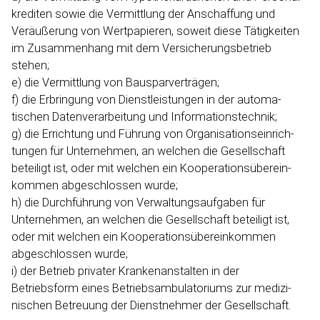
krediten sowie die Vermittlung der Anschaffung und
Veräußerung von Wertpa­pieren, soweit diese Tätigkeiten
im Zusammenhang mit dem Versiche­rungs­betrieb
stehen;
e) die Vermittlung von Bauspar­ver­trägen;
f) die Erbringung von Dienst­leis­tungen in der automa­
tischen Daten­verarbeitung und Informations­­technik;
g) die Errichtung und Führung von Organi­sa­ti­ons­ein­rich­
tungen für Unternehmen, an welchen die Gesell­schaft
beteiligt ist, oder mit welchen ein Koopera­ti­ons­über­ein­
kommen abgeschlossen wurde;
h) die Durchführung von Verwal­tungs­aufgaben für
Unternehmen, an welchen die Gesell­schaft beteiligt ist,
oder mit welchen ein Kooperations­übereinkommen
abgeschlossen wurde;
i) der Betrieb privater Kranken­an­stalten in der
Betriebsform eines Betriebs­ambulatoriums zur medizi­
nischen Betreuung der Dienst­nehmer der Gesell­schaft.