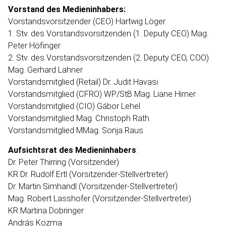
Vorstand des Medien­in­habers:
Vorstands­vor­sit­zender (CEO) Hartwig Löger
1. Stv. des Vorstands­vor­sit­zenden (1. Deputy CEO) Mag.
Peter Höfinger
2. Stv. des Vorstands­vor­sit­zenden (2. Deputy CEO, COO)
Mag. Gerhard Lahner
Vorstands­mitglied (Retail) Dr. Judit Havasi
Vorstands­mitglied (CFRO) WP/StB Mag. Liane Hirner
Vorstands­mitglied (CIO) Gábor Lehel
Vorstands­mitglied Mag. Christoph Rath
Vorstands­mitglied MMag. Sonja Raus
Aufsichtsrat des Medien­in­habers
:
Dr. Peter Thirring (Vorsit­zender)
KR Dr. Rudolf Ertl (Vorsitzender-​Stellvertreter)
Dr. Martin Simhandl (Vorsitzender-​Stellvertreter)
Mag. Robert Lasshofer (Vorsitzender-​Stellvertreter)
KR Martina Dobringer
András Kozma