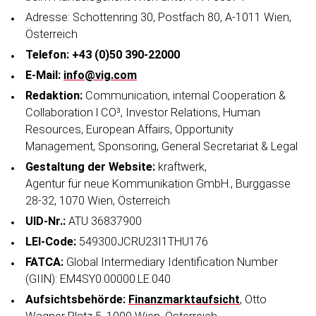
Adresse: Schottenring 30, Postfach 80, A-1011 Wien,
Österreich
Telefon: +43 (0)50 390-22000
E-Mail:
info@vig.com
Redaktion:
Communi­cation, internal Cooperation &
Collabo­ration l CO³, Investor Relations, Human
Resources, European Affairs, Opportunity
Management, Sponsoring, General Secretariat & Legal
Gestaltung der Website:
kraftwerk,
Agentur für neue Kommuni­kation GmbH., Burggasse
28-32, 1070 Wien, Österreich
UID-Nr.:
ATU 36837900
LEI-Code:
549300JCRU23I1THU176
FATCA:
Global Intermediary Identi­fi­cation Number
(GIIN): EM4SY0.00000.LE.040
Aufsichts­behörde:
Finanz­markt­aufsicht
, Otto