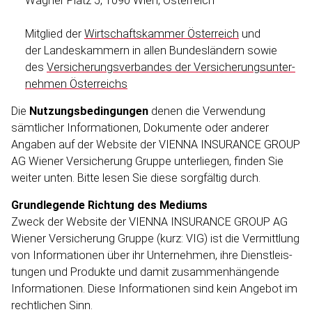
Wagner Platz 5, 1090 Wien, Österreich
Mitglied der
Wirtschafts­kammer Österreich
und
der Landes­kammern in allen Bundes­ländern sowie
des
Versiche­rungs­ver­bandes der Versiche­rungs­un­ter­
nehmen Österreichs
Die
Nutzungs­be­din­gungen
denen die Verwendung
sämtlicher Informa­tionen, Dokumente oder anderer
Angaben auf der Website der VIENNA INSURANCE GROUP
AG Wiener Versicherung Gruppe unterliegen, finden Sie
weiter unten. Bitte lesen Sie diese sorgfältig durch.
Grundlegende Richtung des Mediums
Zweck der Website der VIENNA INSURANCE GROUP AG
Wiener Versicherung Gruppe (kurz: VIG) ist die Vermittlung
von Informa­tionen über ihr Unternehmen, ihre Dienst­leis­
tungen und Produkte und damit zusammen­hängende
Informa­tionen. Diese Informa­tionen sind kein Angebot im
rechtlichen Sinn.