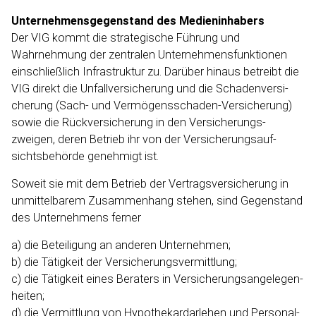
Unterneh­mens­ge­genstand des Medien­in­habers
Der VIG kommt die strate­gische Führung und
Wahrnehmung der zentralen Unterneh­mens­funk­tionen
einschließlich Infrastruktur zu. Darüber hinaus betreibt die
VIG direkt die Unfall­ver­si­cherung und die Schaden­ver­si­
cherung (Sach- und Vermögensschaden-​Versicherung)
sowie die Rückver­si­cherung in den Versiche­rungs­
zweigen, deren Betrieb ihr von der Versiche­rungs­auf­
sichts­behörde genehmigt ist.
Soweit sie mit dem Betrieb der Vertrags­ver­si­cherung in
unmittelbarem Zusammenhang stehen, sind Gegenstand
des Unternehmens ferner
a) die Beteiligung an anderen Unternehmen;
b) die Tätigkeit der Versiche­rungs­ver­mittlung;
c) die Tätigkeit eines Beraters in Versiche­rungs­an­ge­le­gen­
heiten;
d) die Vermittlung von Hypothe­kar­darlehen und Personal­