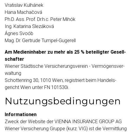
Vratislav Kulhánek
Hana Machačová
Ph.D. Ass. Prof. Dr.h.c. Peter Mihók
Ing. Katarina Slezáková
Ágnes Svoób
Mag. Dr. Gertrude Tumpel-​Gugerell
Am Medien­inhaber zu mehr als 25 % beteiligter Gesell­
schafter
Wiener Städtische Versiche­rungs­verein - Vermögens­ver­
waltung
Schottenring 30, 1010 Wien, registriert beim Handels­
gericht Wien unter FN 101530i.
Nutzungs­bedingungen
Informa­tionen
Zweck der Website der VIENNA INSURANCE GROUP AG
Wiener Versicherung Gruppe (kurz: VIG) ist die Vermittlung