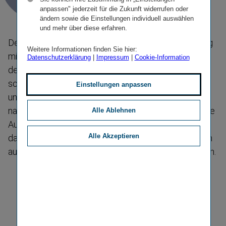
anpassen" jederzeit für die Zukunft widerrufen oder
ändern sowie die Einstellungen individuell auswählen
und mehr über diese erfahren.
Der profes­si­onelle und verant­wor­tungsvolle Umgang
Weitere Informationen finden Sie hier:
mit Risiken zählt zu den zentralen Kernkom­pe­tenzen
Datenschutzerklärung
|
Impressum
|
Cookie-Information
der Vienna Insurance Group. Das Versiche­rungs­ge­
schäft basiert auf der bewussten Übernahme
Einstellungen anpassen
unterschied­lichster Risiken – mit dem Ziel, diese
nachhaltig und profitabel zu steuern. Eine wesentliche
Alle Ablehnen
Aufgabe des Risiko­ma­nagements der VIG besteht
Alle Akzeptieren
darin, die dauerhafte Erfüll­barkeit der Verpflich­tungen
aus Versiche­rungs­ver­trägen jederzeit sicher­zu­stellen.