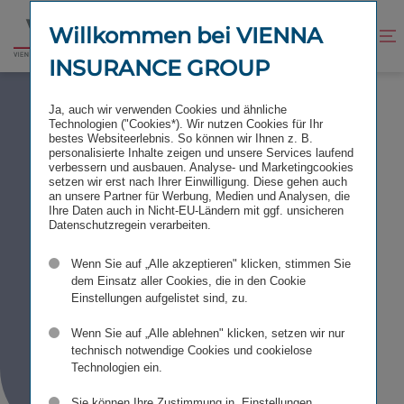
Zum
Zur
Inhalt
Fußzeile
Willkommen bei VIENNA
Kontrast
Suche
Zur
springen
springen
verbessern
öffnen
INSURANCE GROUP
Startseite
RISIKOMANAGEMENT
Ja, auch wir verwenden Cookies und ähnliche
Technologien ("Cookies*). Wir nutzen Cookies für Ihr
bestes Websiteerlebnis. So können wir Ihnen z. B.
personalisierte Inhalte zeigen und unsere Services laufend
verbessern und ausbauen. Analyse- und Marketingcookies
setzen wir erst nach Ihrer Einwilligung. Diese gehen auch
Risiko
an unsere Partner für Werbung, Medien und Analysen, die
als
Ihre Daten auch in Nicht-EU-Ländern mit ggf. unsicheren
Datenschutzregein verarbeiten.
Kern­
Wenn Sie auf „Alle akzeptieren" klicken, stimmen Sie
dem Einsatz aller Cookies, die in den Cookie
kompetenz
Einstellungen aufgelistet sind, zu.
Wenn Sie auf „Alle ablehnen" klicken, setzen wir nur
technisch notwendige Cookies und cookielose
Technologien ein.
Sie können Ihre Zustimmung in „Einstellungen