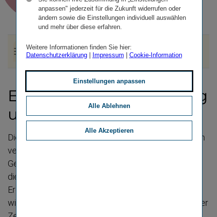
anpassen" jederzeit für die Zukunft widerrufen oder
ändern sowie die Einstellungen individuell auswählen
und mehr über diese erfahren.
Erleben Sie Zusam­men­ar­beit im Gene­ra­ti­o­
Weitere Informationen finden Sie hier:
Datenschutzerklärung
|
Impressum
|
Cookie-Information
nenmix
Einstellungen anpassen
Ein Arbeitsplatz für
Jung
Alle Ablehnen
und Alt
Alle Akzeptieren
Die zeitliche Abgrenzung zwischen den Genera­tionen
verschwimmt immer mehr, dennoch schreibt jede
Generation ihre eigene Geschichte. Eine Geschichte,
die durch politische, gesell­schaftliche und kulturelle
Ereignisse ebenso geprägt ist, wie durch
wirtschaftliche und technische Errungen­schaften ihrer
Zeit.