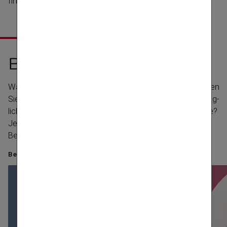
findet.
BENEFITS IN DER VIG
Benefits
für jedes Alter
Was das Arbeiten bei uns besonders macht? Entscheiden
Sie selbst: Sind es die vielen Aus- und Weiter­bil­dungs­mög­
lich­keiten, die Interna­ti­o­nalität oder doch die Life Balance?
Jede Generation hat andere Anforde­rungen und
Bedürfnisse, wir bemühen uns, allen gerecht zu werden.
Benefits