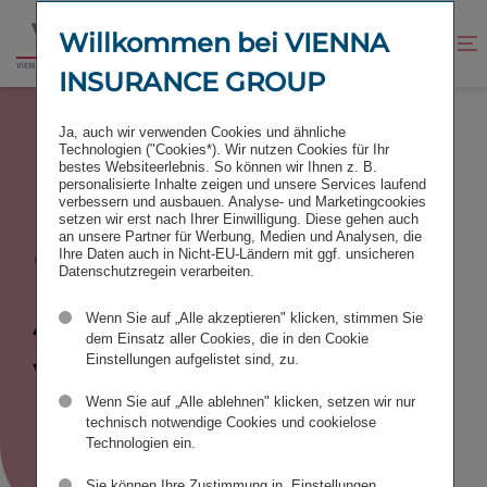
Zum
Zur
Inhalt
Fußzeile
Willkommen bei VIENNA
Kontrast
Suche
Zur
springen
springen
verbessern
öffnen
INSURANCE GROUP
Startseite
GENERATIONEN
Ja, auch wir verwenden Cookies und ähnliche
Technologien ("Cookies*). Wir nutzen Cookies für Ihr
bestes Websiteerlebnis. So können wir Ihnen z. B.
personalisierte Inhalte zeigen und unsere Services laufend
verbessern und ausbauen. Analyse- und Marketingcookies
setzen wir erst nach Ihrer Einwilligung. Diese gehen auch
Genera­tionen
an unsere Partner für Werbung, Medien und Analysen, die
Ihre Daten auch in Nicht-EU-Ländern mit ggf. unsicheren
Datenschutzregein verarbeiten.
A bis Z
sind
Wenn Sie auf „Alle akzeptieren" klicken, stimmen Sie
dem Einsatz aller Cookies, die in den Cookie
will­kommen
Einstellungen aufgelistet sind, zu.
Wenn Sie auf „Alle ablehnen" klicken, setzen wir nur
technisch notwendige Cookies und cookielose
Technologien ein.
Sie können Ihre Zustimmung in „Einstellungen