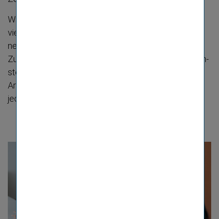
Wir sind der Meinung, dass wir alle voneinander sehr
viel lernen können und dass durch den Genera­ti­o­
nenmix eine besonders fruchtbare und interessante
Zusammen­arbeit entsteht. Egal ob als Junior, Querein­
steiger:in oder Best Ager. Deshalb haben wir ein
Arbeits­umfeld geschaffen, in dem sich Menschen
jeden Alters und jeder Generation wohlfühlen.