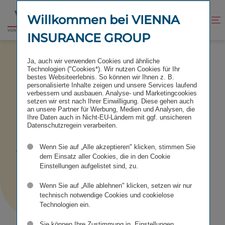
Zum
Zur
Inhalt
Fußzeile
Willkommen bei VIENNA
Kontrast
Suche
Zur
springen
springen
verbessern
öffnen
INSURANCE GROUP
Startseite
BEWERBUNGSABLAUF
Ja, auch wir verwenden Cookies und ähnliche
Technologien ("Cookies*). Wir nutzen Cookies für Ihr
bestes Websiteerlebnis. So können wir Ihnen z. B.
personalisierte Inhalte zeigen und unsere Services laufend
verbessern und ausbauen. Analyse- und Marketingcookies
setzen wir erst nach Ihrer Einwilligung. Diese gehen auch
Be­werbungs­
an unsere Partner für Werbung, Medien und Analysen, die
Ihre Daten auch in Nicht-EU-Ländern mit ggf. unsicheren
Datenschutzregein verarbeiten.
ablauf
Wenn Sie auf „Alle akzeptieren" klicken, stimmen Sie
dem Einsatz aller Cookies, die in den Cookie
Einstellungen aufgelistet sind, zu.
Wenn Sie auf „Alle ablehnen" klicken, setzen wir nur
technisch notwendige Cookies und cookielose
Technologien ein.
Sie können Ihre Zustimmung in „Einstellungen