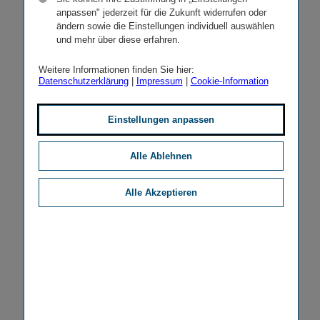
anpassen" jederzeit für die Zukunft widerrufen oder
ändern sowie die Einstellungen individuell auswählen
und mehr über diese erfahren.
Weitere Informationen finden Sie hier:
Datenschutzerklärung
|
Impressum
|
Cookie-Information
Einstellungen anpassen
Alle Ablehnen
Alle Akzeptieren