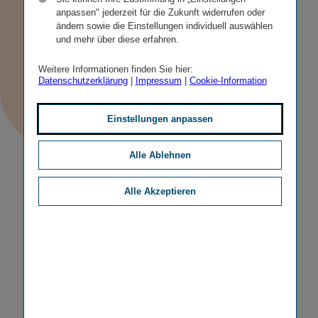
Engage­ment
anpassen" jederzeit für die Zukunft widerrufen oder
ändern sowie die Einstellungen individuell auswählen
und mehr über diese erfahren.
STICHWORTE
SOZIALES
Weitere Informationen finden Sie hier:
Datenschutzerklärung
|
Impressum
|
Cookie-Information
Einstellungen anpassen
Alle Ablehnen
Alle Akzeptieren