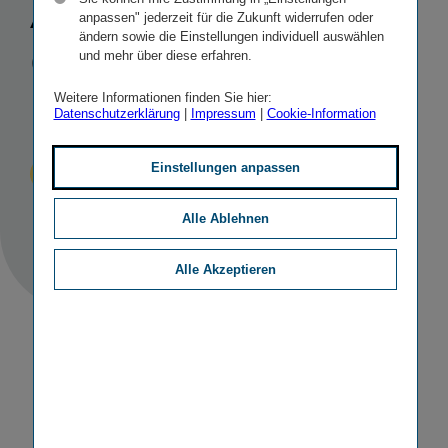
Assistance-​
anpassen" jederzeit für die Zukunft widerrufen oder
ändern sowie die Einstellungen individuell auswählen
Gesellschaft
und mehr über diese erfahren.
in Serbien
Weitere Informationen finden Sie hier:
Datenschutzerklärung
|
Impressum
|
Cookie-Information
Einstellungen anpassen
Veröffentlicht
STICHWORTE
28.03.2022
IR
SONSTIGE
Alle Ablehnen
Alle Akzeptieren