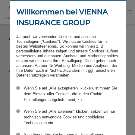
Zum
Zur
Inhalt
Fußzeile
Willkommen bei VIENNA
Kontrast
Suche
Zur
springen
springen
verbessern
öffnen
INSURANCE GROUP
Startseite
VIENNA INSURANCE GROUP GRÜNDET
Ja, auch wir verwenden Cookies und ähnliche
ASSISTANCE-GESELLSCHAFT IN SERBIEN
Technologien ("Cookies*). Wir nutzen Cookies für Ihr
bestes Websiteerlebnis. So können wir Ihnen z. B.
personalisierte Inhalte zeigen und unsere Services laufend
verbessern und ausbauen. Analyse- und Marketingcookies
setzen wir erst nach Ihrer Einwilligung. Diese gehen auch
an unsere Partner für Werbung, Medien und Analysen, die
Vienna
Ihre Daten auch in Nicht-EU-Ländern mit ggf. unsicheren
Datenschutzregein verarbeiten.
Insurance
Wenn Sie auf „Alle akzeptieren" klicken, stimmen Sie
dem Einsatz aller Cookies, die in den Cookie
Einstellungen aufgelistet sind, zu.
Group
Wenn Sie auf „Alle ablehnen" klicken, setzen wir nur
gründet
technisch notwendige Cookies und cookielose
Technologien ein.
Sie können Ihre Zustimmung in „Einstellungen