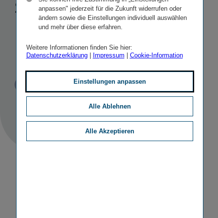
sozial
anpassen" jederzeit für die Zukunft widerrufen oder
ändern sowie die Einstellungen individuell auswählen
nachhaltigen
und mehr über diese erfahren.
Investi­tionen
Weitere Informationen finden Sie hier:
Datenschutzerklärung
|
Impressum
|
Cookie-Information
Einstellungen anpassen
Veröffentlicht
STICHWORTE
26.07.2018
PR
SONSTIGE
Alle Ablehnen
Alle Akzeptieren