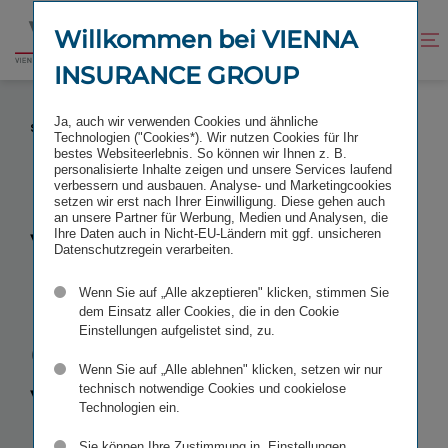
Zum
Zur
Inhalt
Fußzeile
Willkommen bei VIENNA
Kontrast
Suche
Zur
springen
springen
verbessern
öffnen
INSURANCE GROUP
Startseite
VIENNA INSURANCE GROUP IST VORREITER BEI
Ja, auch wir verwenden Cookies und ähnliche
SOZIAL NACHHALTIGEN INVESTITIONEN
Technologien ("Cookies*). Wir nutzen Cookies für Ihr
bestes Websiteerlebnis. So können wir Ihnen z. B.
personalisierte Inhalte zeigen und unsere Services laufend
verbessern und ausbauen. Analyse- und Marketingcookies
setzen wir erst nach Ihrer Einwilligung. Diese gehen auch
an unsere Partner für Werbung, Medien und Analysen, die
Vienna
Ihre Daten auch in Nicht-EU-Ländern mit ggf. unsicheren
Datenschutzregein verarbeiten.
Insurance
Wenn Sie auf „Alle akzeptieren" klicken, stimmen Sie
dem Einsatz aller Cookies, die in den Cookie
Einstellungen aufgelistet sind, zu.
Group ist
Wenn Sie auf „Alle ablehnen" klicken, setzen wir nur
Vorreiter bei
technisch notwendige Cookies und cookielose
Technologien ein.
Sie können Ihre Zustimmung in „Einstellungen