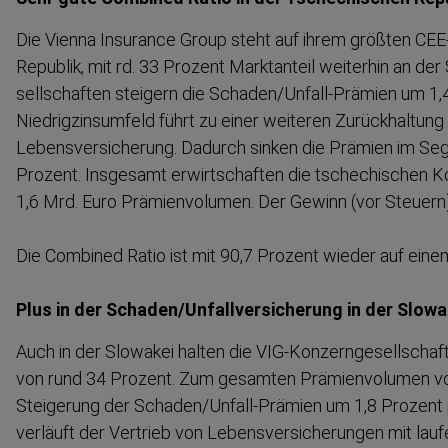
Die Vienna Insurance Group steht auf ihrem größten CE
Republik, mit rd. 33 Prozent Marktanteil weiterhin an der 
sell­schaften steigern die Schaden/Unfall-​Prämien um 1
Niedrig­zin­s­umfeld führt zu einer weiteren Zurück­haltung
Lebens­ver­si­cherung. Dadurch sinken die Prämien im S
Prozent. Insgesamt erwirt­schaften die tschechischen Ko
1,6 Mrd. Euro Prämien­volumen. Der Gewinn (vor Steuern)
Die Combined Ratio ist mit 90,7 Prozent wieder auf eine
Plus in der Schaden/Unfall­ver­si­cherung in der Slowa
Auch in der Slowakei halten die VIG-​Konzern­ge­sell­schaf
von rund 34 Prozent. Zum gesamten Prämien­volumen von
Steigerung der Schaden/Unfall-​Prämien um 1,8 Prozent po
verläuft der Vertrieb von Lebens­ver­si­che­rungen mit la