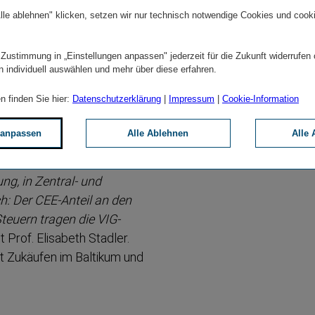
lle ablehnen" klicken, setzen wir nur technisch notwendige Cookies und cook
 verrechneten Prämien von
 Zustimmung in „Einstellungen anpassen" jederzeit für die Zukunft widerrufen
es Kranken­ver­si­che­rungs­
n individuell auswählen und mehr über diese erfahren.
opa weiter auf Erfolgs­
n finden Sie hier:
Datenschutzerklärung
|
Impressum
|
Cookie-Information
 Geschäftsjahr an ihrer
 anpassen
Alle Ablehnen
Alle 
 der Region im Vergleich zu
ng, in Zentral- und
ch: Der CEE-Anteil an den
teuern tragen die VIG-
t Prof. Elisabeth Stadler.
it Zukäufen im Baltikum und