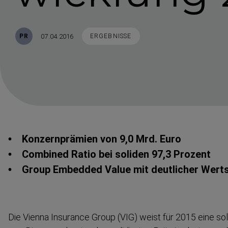
Veröffentlicht
STICHWORTE
07.04.2016
PR
ERGEBNISSE
• Konzern­prämien von 9,0 Mrd. Euro
• Combined Ratio bei soliden 97,3 Prozent
• Group Embedded Value mit deutlicher Werts
Die Vienna Insurance Group (VIG) weist für 2015 eine sol