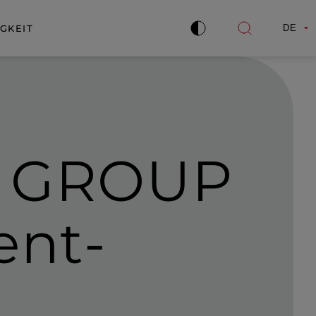
GKEIT
DE
Kontrast
Suche
verbessern
öffnen
E GROUP
ent­