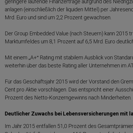
geringere laufende Finanz­erträge aufgrund des Niedrig­zin
anlagen (einschließlich der liquiden Mittel) per Jahresen
Mrd. Euro und sind um 2,2 Prozent gewachsen.
Der Group Embedded Value (nach Steuern) kann 2015 tr
Marktum­feldes um 8,1 Prozent auf 6,5 Mrd. Euro deutlic
Mit einem „A+“ Rating mit stabilem Ausblick von Standar
weiterhin über das beste Rating aller Unternehmen im A
Für das Geschäftsjahr 2015 wird der Vorstand den Grem
Cent pro Aktie vorschlagen. Das entspricht einer Aussch
Prozent des Netto-​Konzern­gewinns nach Minder­heite
Deutlicher Zuwachs bei Lebens­ver­si­che­rungen mit 
Im Jahr 2015 entfallen 51,0 Prozent des Gesamt­prä­mi­en