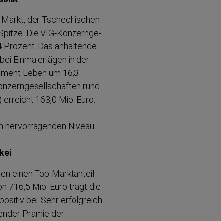
E-Markt, der Tschechischen
Spitze. Die VIG-​Konzern­ge­
,4 Prozent. Das anhaltende
 bei Einmal­erlägen in der
egment Leben um 16,3
nzern­ge­sell­schaften rund
 erreicht 163,0 Mio. Euro.
m hervor­ra­genden Niveau.
kei
ten einen Top-​Marktanteil
 716,5 Mio. Euro trägt die
sitiv bei. Sehr erfolgreich
ufender Prämie der