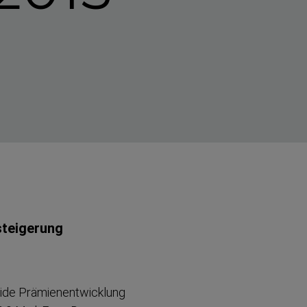
tei­gerung
ide Prämien­ent­wicklung