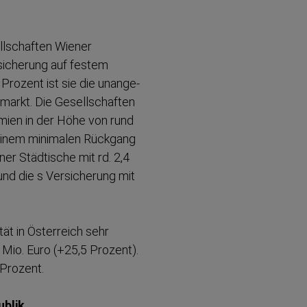
ll­schaften Wiener
sicherung auf festem
Prozent ist sie die unange­
arkt. Die Gesell­schaften
ämien in der Höhe von rund
s einem minimalen Rückgang
er Städtische mit rd. 2,4
und die s Versicherung mit
tät in Österreich sehr
 Mio. Euro (+25,5 Prozent).
 Prozent.
ublik