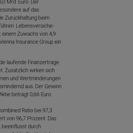
9,0 Mrd. Euro. Der
besondere auf das
nde Zurück­haltung beim
ühren. Lebens­ver­si­che­
it einem Zuwachs von 4,9
e Vienna Insurance Group ein
de laufende Finanz­erträge
. Zusätzlich wirken sich
temen und Wertmin­de­rungen
is­mindernd aus. Der Gewinn
Aktie beträgt 0,66 Euro.
Combined Ratio bei 97,3
ert von 96,7 Prozent. Das
 beeinflusst durch