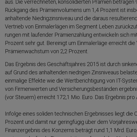
aus. Die verrechneten, konsoli­dierten Prämien betragen 
Rückgang des Prämien­vo­lumens um 1,4 Prozent ist ins
anhaltende Niedrig­zins­niveau und die daraus resultiere
Vertrieb von Einmal­erlägen im Segment Leben zurück­zu­f
rungen mit laufender Prämien­zahlung entwickeln sich m
Prozent sehr gut. Bereinigt um Einmal­erläge erreicht di
Prämien­wachstum von 2,2 Prozent.
Das Ergebnis des Geschäfts­jahres 2015 ist durch sinken
auf Grund des anhaltenden niedrigen Zinsniveaus belastet
einmalige Effekte wie die Wertbe­rich­tigung von IT-Sys
von Firmen­werten und Versiche­rungs­be­ständen ergebn
(vor Steuern) erreicht 172,1 Mio. Euro. Das Ergebnis pro 
Infolge eines soliden technischen Ergebnisses liegt die 
Prozent und damit nur geringfügig über dem Vorjah­resw
Finanz­ergebnis des Konzerns beträgt rund 1,1 Mrd. Euro,