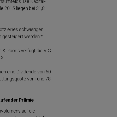
­s­umfelds. Die Kapital­
de 2015 liegen bei 31,8
otz eines schwierigen
h gesteigert werden.*
d & Poor‘s verfügt die VIG
TX.
ien eine Dividende von 60
üt­tungsquote von rund 78
n.
laufender Prämie
­vo­lumens auf die