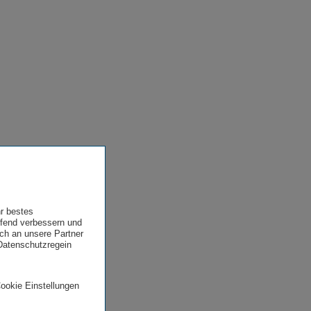
hr bestes
ufend verbessern und
uch an unsere Partner
 Datenschutzregein
Cookie Einstellungen