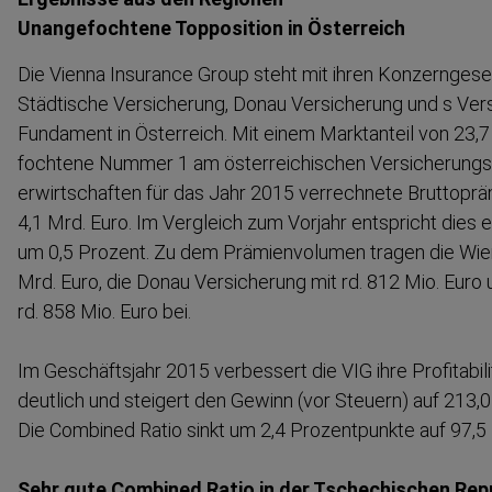
Unange­fochtene Topposition in Österreich
Die Vienna Insurance Group steht mit ihren Konzern­ge­se
Städtische Versicherung, Donau Versicherung und s Ver
Fundament in Österreich. Mit einem Marktanteil von 23,7 
fochtene Nummer 1 am österrei­chischen Versiche­rungsm
erwirt­schaften für das Jahr 2015 verrechnete Brutto­pr
4,1 Mrd. Euro. Im Vergleich zum Vorjahr entspricht die
um 0,5 Prozent. Zu dem Prämien­volumen tragen die Wien
Mrd. Euro, die Donau Versicherung mit rd. 812 Mio. Euro 
rd. 858 Mio. Euro bei.
Im Geschäftsjahr 2015 verbessert die VIG ihre Profita­bili
deutlich und steigert den Gewinn (vor Steuern) auf 213,0
Die Combined Ratio sinkt um 2,4 Prozent­punkte auf 97,5
Sehr gute Combined Ratio in der Tschechischen Rep