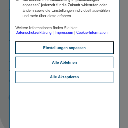
auf festem
anpassen" jederzeit für die Zukunft widerrufen oder
ändern sowie die Einstellungen individuell auswählen
Fundament“ -
und mehr über diese erfahren.
Weitere Informationen finden Sie hier:
Zehn Jahre
Datenschutzerklärung
|
Impressum
|
Cookie-Information
Erfolg in
Einstellungen anpassen
Zentral- und
Alle Ablehnen
Osteuropa
Alle Akzeptieren
Veröffentlicht
STICHWORTE
23.11.2011
PR
SONSTIGE