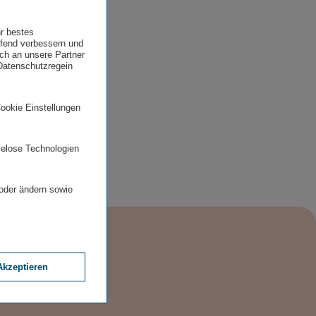
hr bestes
ufend verbessern und
uch an unsere Partner
 Datenschutzregein
Cookie Einstellungen
ielose Technologien
 oder ändern sowie
Akzeptieren