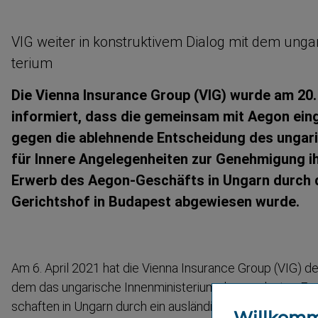
VIG weiter in konstruktivem Dialog mit dem ungar
terium
Die Vienna Insurance Group (VIG) wurde am 20
informiert, dass die gemeinsam mit Aegon ei
gegen die ablehnende Entscheidung des ungar
für Innere Angele­gen­heiten zur Genehmigung i
Erwerb des Aegon-​Geschäfts in Ungarn durch 
Gerichtshof in Budapest abgewiesen wurde.
Am 6. April 2021 hat die Vienna Insurance Group (VIG) de
dem das ungarische Innenmi­nis­terium den geplanten Er
schaften in Ungarn durch ein auslän­disches Unternehme
Willkom