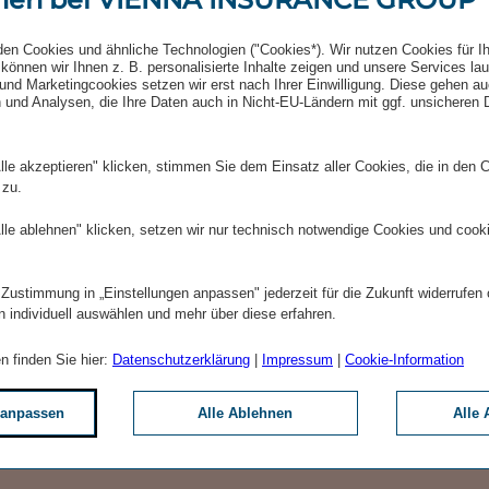
gliche Rechts­mittel
ichtshof in Budapest eine
den Cookies und ähnliche Technologien ("Cookies*). Wir nutzen Cookies für I
können wir Ihnen z. B. personalisierte Inhalte zeigen und unsere Services la
und Marketingcookies setzen wir erst nach Ihrer Einwilligung. Diese gehen a
 und Analysen, die Ihre Daten auch in Nicht-EU-Ländern mit ggf. unsicheren
ber dagegen innerhalb der
sten Gerichtshof Ungarns
lle akzeptieren" klicken, stimmen Sie dem Einsatz aller Cookies, die in den 
nstruktiven Gesprächen mit
 zu.
n positiven Abschluss der
lle ablehnen" klicken, setzen wir nur technisch notwendige Cookies und cook
Elisabeth Stadler.
 Zustimmung in „Einstellungen anpassen" jederzeit für die Zukunft widerrufen
n individuell auswählen und mehr über diese erfahren.
n finden Sie hier:
Datenschutzerklärung
|
Impressum
|
Cookie-Information
 anpassen
Alle Ablehnen
Alle 