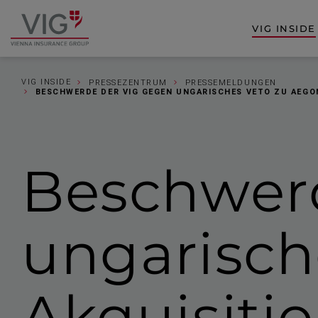
Zum
Zur
Inhalt
Fußzeile
VIG INSIDE
Zur
springen
springen
Startseite
VIG INSIDE
PRESSEZENTRUM
PRESSEMELDUNGEN
BESCHWERDE DER VIG GEGEN UNGARISCHES VETO ZU AEG
Beschwer
ungarisch
Akquisiti