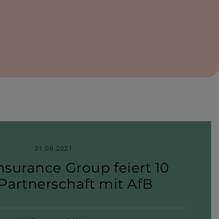
31.08.2021
nsurance Group feiert 10
Part­ner­schaft mit AfB