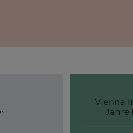
Vienna I
Jahre 
en