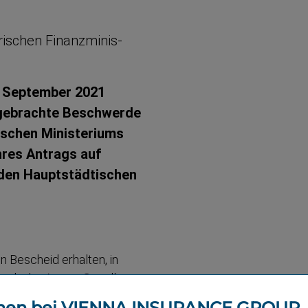
ischen Finanz­mi­nis­
. September 2021
ngebrachte Beschwerde
ischen Ministeriums
hres Antrags auf
den Hauptstäd­tischen
n Bescheid erhalten, in
werb der Aegon-​Gesell­
n untersagt. Gegen diesen
men bei VIENNA INSURANCE GROUP