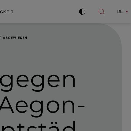
GKEIT
DE
Kontrast
Suche
verbessern
öffnen
T ABGEWIESEN
 gegen
Aegon-​
tstäd­