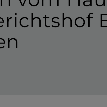
erichtshof
en