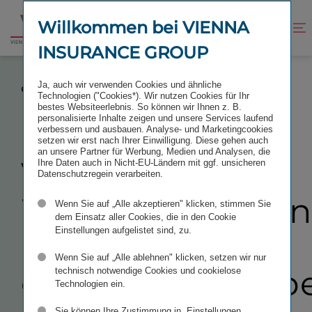
Zum
Zur
Inhalt
Fußzeile
Willkommen bei VIENNA
Kontrast
Suche
Zur
springen
springen
verbessern
öffnen
INSURANCE GROUP
Startseite
VON IDEEN ZUR WELTVERBESSERUNG UND
Ja, auch wir verwenden Cookies und ähnliche
GENERATIONENÜBERGREI­FENDEN BEGEGNUNGEN
Technologien ("Cookies*). Wir nutzen Cookies für Ihr
bestes Websiteerlebnis. So können wir Ihnen z. B.
personalisierte Inhalte zeigen und unsere Services laufend
verbessern und ausbauen. Analyse- und Marketingcookies
setzen wir erst nach Ihrer Einwilligung. Diese gehen auch
an unsere Partner für Werbung, Medien und Analysen, die
Von Ideen zur
Ihre Daten auch in Nicht-EU-Ländern mit ggf. unsicheren
Datenschutzregein verarbeiten.
Weltver­bes­seru
Wenn Sie auf „Alle akzeptieren" klicken, stimmen Sie
dem Einsatz aller Cookies, die in den Cookie
Einstellungen aufgelistet sind, zu.
und
Wenn Sie auf „Alle ablehnen" klicken, setzen wir nur
generationenübe
technisch notwendige Cookies und cookielose
Technologien ein.
Sie können Ihre Zustimmung in „Einstellungen