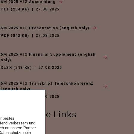
6M 2025 VIG Aussendung
PDF (254 KB)
27.08.2025
6M 2025 VIG Präsentation (english only)
PDF (842 KB)
27.08.2025
6M 2025 VIG Financial Supplement (english
only)
XLSX (213 KB)
27.08.2025
6M 2025 VIG Transkript Telefonkonferenz
(english only)
PDF (180 KB)
01.09.2025
er­füh­rende Links
hr bestes
ufend verbessern und
uch an unsere Partner
uellen Ergebnis
 Datenschutzregein