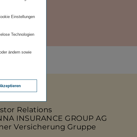
chiv
Cookie Einstellungen
ielose Technologien
 oder ändern sowie
Akzeptieren
stor Relations
NNA INSURANCE GROUP AG
ner Versicherung Gruppe