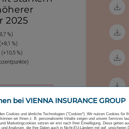
höherer
hr 2025
8,7 %)
(+8,1 %)
 (+10,5 %)
ozent­punkte)
renz (English only)
men bei VIENNA INSURANCE GROUP
Weit
den Cookies und ähnliche Technologien ("Cookies*). Wir nutzen Cookies für I
können wir Ihnen z. B. personalisierte Inhalte zeigen und unsere Services la
und Marketingcookies setzen wir erst nach Ihrer Einwilligung. Diese gehen a
Zum akt
 und Analysen, die Ihre Daten auch in Nicht-EU-Ländern mit ggf. unsicheren