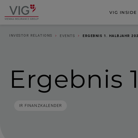
Zum
Zur
Inhalt
Fußzeile
VIG INSIDE
Zur
springen
springen
Startseite
INVESTOR RELATIONS
EVENTS
ERGEBNIS 1. HALBJAHR 20
Ergebnis
STICHWORTE
IR FINANZKALENDER