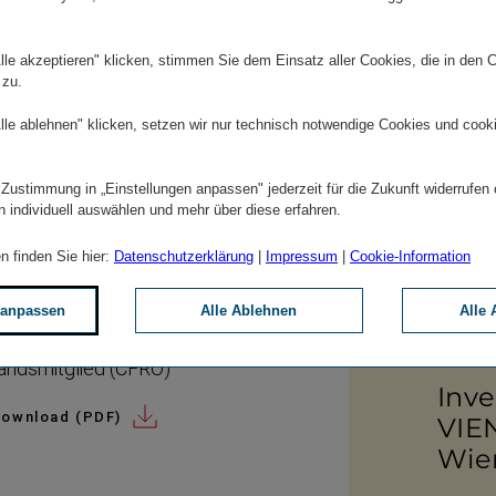
Zum Ar
lle akzeptieren" klicken, stimmen Sie dem Einsatz aller Cookies, die in den 
 zu.
lle ablehnen" klicken, setzen wir nur technisch notwendige Cookies und cook
 Zustimmung in „Einstellungen anpassen" jederzeit für die Zukunft widerrufen
n individuell auswählen und mehr über diese erfahren.
n finden Sie hier:
Datenschutzerklärung
|
Impressum
|
Cookie-Information
e Fröhlich_luxundlumen.com
 anpassen
Alle Ablehnen
Alle 
Liane Hirner
andsmitglied (CFRO)
Inve
ownload (PDF)
VIE
Wie