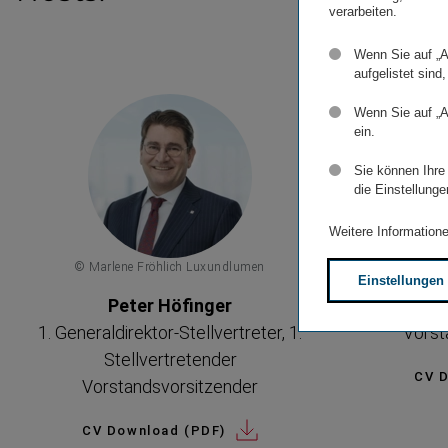
verarbeiten.
Wenn Sie auf „A
aufgelistet sind,
Wenn Sie auf „A
ein.
Sie können Ihre
die Einstellunge
Weitere Informatione
© Marlene Fröhlich Luxundlumen
© Marlen
Einstellungen
Peter Höfinger
1. Generaldirektor-Stellvertreter, 1.
Vorst
Stellvertretender
CV D
Vorstandsvorsitzender
CV Download (PDF)