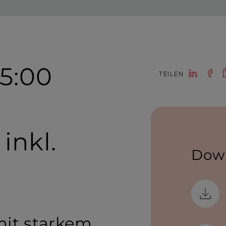
15:00
TEILEN
 inkl.
Dow
mit starkem