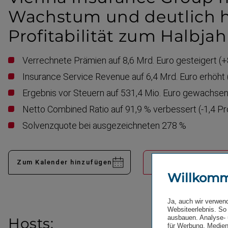
Wachstum und deutlich 
Profita­bilität zum Halbja
Verrechnete Prämien auf 8,6 Mrd. Euro gesteigert (+
Insurance Service Revenue auf 6,4 Mrd. Euro erhöht 
Ergebnis vor Steuern auf 531,4 Mio. Euro gewachsen
Netto Combined Ratio auf 91,9 % verbessert (-1,4 Pr
Solvenzquote bei ausgezeichneten 278 %
Zum Kalender hinzufügen
Replay Telefonkonfe
Willkom
Ja, auch wir verwen
Websiteerlebnis. So 
ausbauen. Analyse- 
Hosts:
für Werbung, Medien