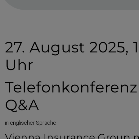
27. August 2025, 
Uhr
Tele­fon­kon­fe­renz
Q&A
in englischer Sprache
Vienna Insurance Group 