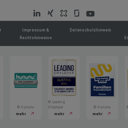
VIG
VIG
VIG
VIG
VIG
auf
auf
auf
auf
auf
r
Impressum &
Datenschutzhinweis
Rechtshinweise
E
LinkedIn
Xing
Kununu
Glassdoor
YouTube
© Leading
© Kununu
Employer
© Kununu
mehr
mehr
mehr