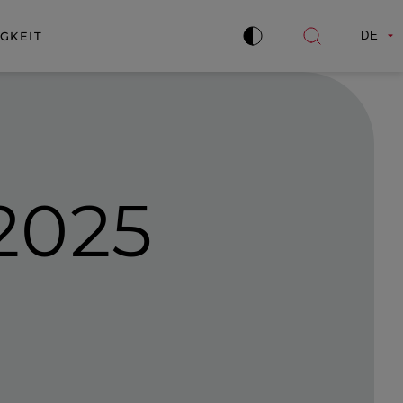
GKEIT
DE
Kontrast
Suche
verbessern
öffnen
 2025