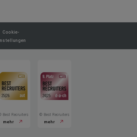
Cookie-
instellungen
© Best Recruiters
© Best Recruiters
mehr
mehr