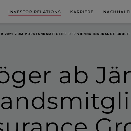
INVESTOR RELATIONS
KARRIERE
NACHHALTI
ER 2021 ZUM VORSTANDSMITGLIED DER VIENNA INSURANCE GROUP
öger ab Jä
ands­mitgl
surance Gr