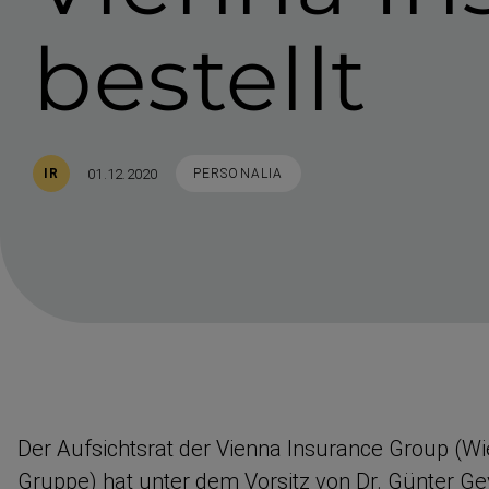
bestellt
Veröffentlicht
STICHWORTE
01.12.2020
IR
PERSONALIA
Der Aufsichtsrat der Vienna Insurance Group (W
Gruppe) hat unter dem Vorsitz von Dr. Günter G