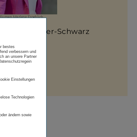
lumen Marlene Froehlich
a Higatzberger-Schwarz
 50 390 – 21920
hr bestes
ufend verbessern und
l senden
uch an unsere Partner
 Datenschutzregein
am
Cookie Einstellungen
ielose Technologien
 oder ändern sowie