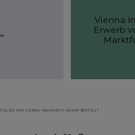
Vienna I
Erwerb v
en
Markt­f
TGLIED DER VIENNA INSURANCE GROUP BESTELLT