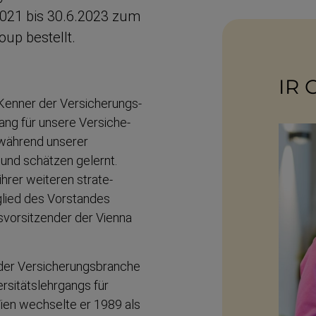
2021 bis 30.6.2023 zum
up bestellt.
IR 
Kenner der Versiche­rungs­
ng für unsere Versiche­
 während unserer
nd schätzen gelernt.
hrer weiteren strate­
tglied des Vorstandes
­vor­sit­zender der Vienna
der Versiche­rungs­branche
si­täts­lehrgangs für
 Wien wechselte er 1989 als