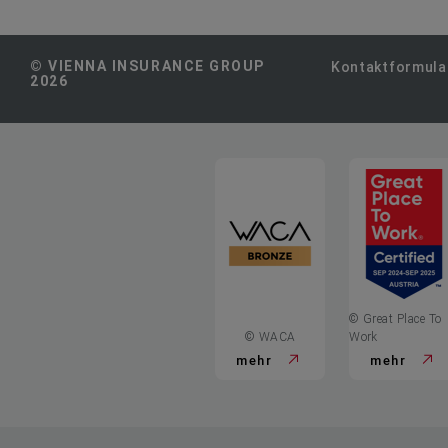
© VIENNA INSURANCE GROUP
Kontaktformula
2026
© Great Place To
© WACA
Work
mehr
mehr