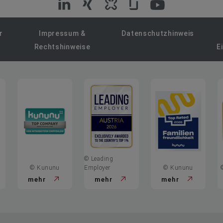
VIG
VIG
VIG
VIG
VIG
auf
auf
auf
auf
auf
r
Impressum &
Datenschutzhinweis
Rechtshinweise
E
LinkedIn
Xing
Kununu
Glassdoor
YouTube
© Leading
© Kununu
Employer
© Kununu
mehr
mehr
mehr