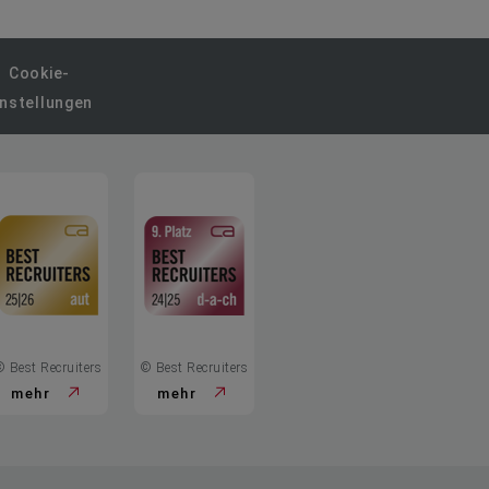
Cookie-
instellungen
© Best Recruiters
© Best Recruiters
mehr
mehr