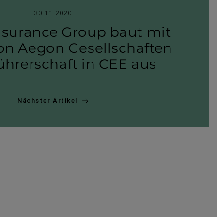
30.11.2020
nsurance Group baut mit
on Aegon Gesell­schaften
ührerschaft in CEE aus
Nächster Artikel