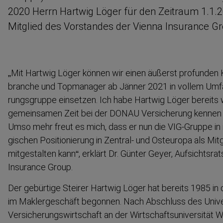
2020 Herrn Hartwig Löger für den Zeitraum 1.1.
Mitglied des Vorstandes der Vienna Insurance Gro
„Mit Hartwig Löger können wir einen äußerst profunden 
branche und Topmanager ab Jänner 2021 in vollem Umfa
rungs­gruppe einsetzen. Ich habe Hartwig Löger bereits
gemeinsamen Zeit bei der DONAU Versicherung kennen u
Umso mehr freut es mich, dass er nun die VIG-Gruppe in i
gischen Positi­o­nierung in Zentral- und Osteuropa als Mi
mitgestalten kann“, erklärt Dr. Günter Geyer, Aufsichts­rats
Insurance Group.
Der gebürtige Steirer Hartwig Löger hat bereits 1985 in 
im Makler­ge­schäft begonnen. Nach Abschluss des Univer­
Versiche­rungs­wirt­schaft an der Wirtschafts­uni­versität