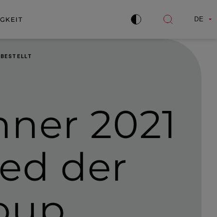
GKEIT
DE
Kontrast
Suche
verbessern
öffnen
 BESTELLT
nner 2021
ied
der
oup