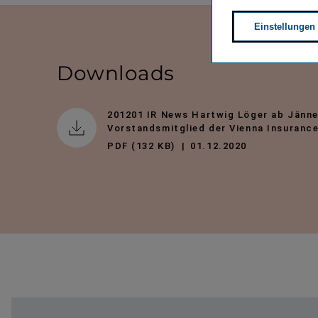
Einstellungen
Downloads
201201 IR News Hartwig Löger ab Jänn
Vorstandsmitglied der Vienna Insurance
PDF (132 KB)
01.12.2020