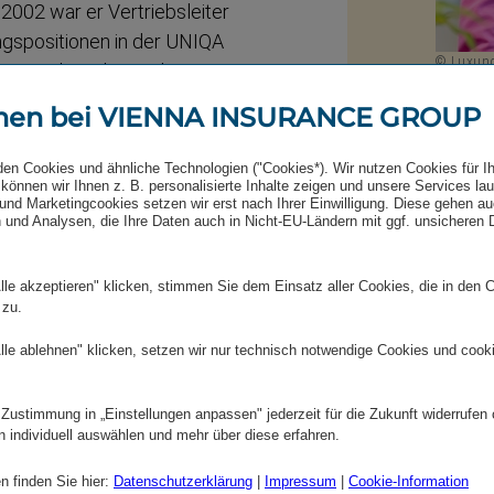
 2002 war er Vertriebs­leiter
­po­si­tionen in der UNIQA
© Luxund
sterreich AG bis Ende
artwig Löger Finanz­mi­
Nin
men bei VIENNA INSURANCE GROUP
+43 (0)
den Cookies und ähnliche Technologien ("Cookies*). Wir nutzen Cookies für I
er V.I.P. Consulting
können wir Ihnen z. B. personalisierte Inhalte zeigen und unsere Services la
E-Mai
rater­ver­trages mit dem
und Marketingcookies setzen wir erst nach Ihrer Einwilligung. Diese gehen a
 und Analysen, die Ihre Daten auch in Nicht-EU-Ländern mit ggf. unsicheren
IR Te
gentümer der Vienna
 seines Berater­ver­trages
lle akzeptieren" klicken, stimmen Sie dem Einsatz aller Cookies, die in den 
­gischen Überle­gungen für
 zu.
lerweile 35-jährige
lle ablehnen" klicken, setzen wir nur technisch notwendige Cookies und cook
e über die CEE-Region sehr
b Jänner 2021 zur Gänze für
orin Elisabeth Stadler.
 Zustimmung in „Einstellungen anpassen" jederzeit für die Zukunft widerrufen
n individuell auswählen und mehr über diese erfahren.
n finden Sie hier:
Datenschutzerklärung
|
Impressum
|
Cookie-Information