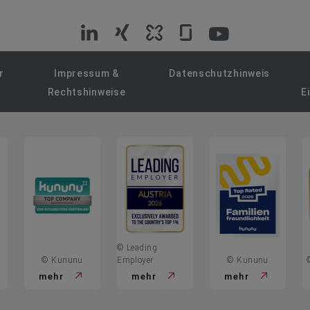
VIG
VIG
VIG
VIG
VIG
auf
auf
auf
auf
auf
r
Impressum &
Datenschutzhinweis
Rechtshinweise
E
LinkedIn
Xing
Kununu
Glassdoor
YouTube
© Leading
© Kununu
Employer
© Kununu
mehr
mehr
mehr