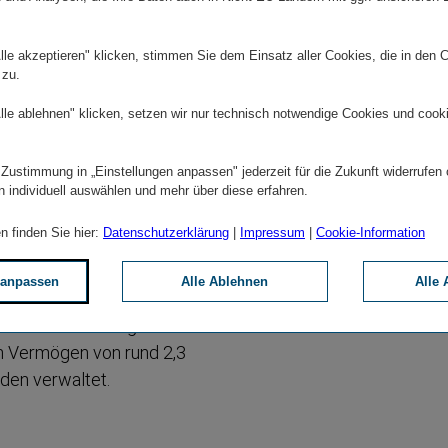
IR Te
talen Geschäfts­tä­tigkeit
tglieder unterstützen.
lle akzeptieren" klicken, stimmen Sie dem Einsatz aller Cookies, die in den 
 zu.
spektive und nachhaltigem
lle ablehnen" klicken, setzen wir nur technisch notwendige Cookies und cook
arien hat Anfang des
nk übernommen, um die
 Zustimmung in „Einstellungen anpassen" jederzeit für die Zukunft widerrufen
estition der IFC in die
n individuell auswählen und mehr über diese erfahren.
 der IFC, zur Verbes­serung
Alle Länder der CEE-Region
n finden Sie hier:
Datenschutzerklärung
|
Impressum
|
Cookie-Information
 anpassen
Alle Ablehnen
Alle 
ie beteiligt. Die
sionskasse in Bulgarien und
in Vermögen von rund 2,3
nden verwaltet.