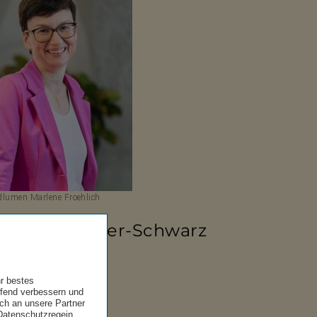
lumen Marlene Froehlich
a Higatzberger-Schwarz
f Investor Relations
 50 390 – 21920
hr bestes
ufend verbessern und
l senden
uch an unsere Partner
 Datenschutzregein