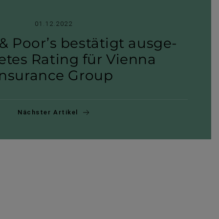
01.12.2022
& Poor’s bestätigt ausge­
netes Rating für Vienna
Insurance Group
Nächster Artikel