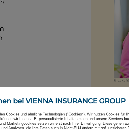
am
n
© Luxund
Nin
men bei VIENNA INSURANCE GROUP
rung der staatlichen
Head o
uck. Das Pensions- und
+43 (0)
den Cookies und ähnliche Technologien ("Cookies*). Wir nutzen Cookies für I
können wir Ihnen z. B. personalisierte Inhalte zeigen und unsere Services la
chtiges System zur Sicherung
E-Mai
und Marketingcookies setzen wir erst nach Ihrer Einwilligung. Diese gehen a
ut dar. Die IFC wird die
 und Analysen, die Ihre Daten auch in Nicht-EU-Ländern mit ggf. unsicheren