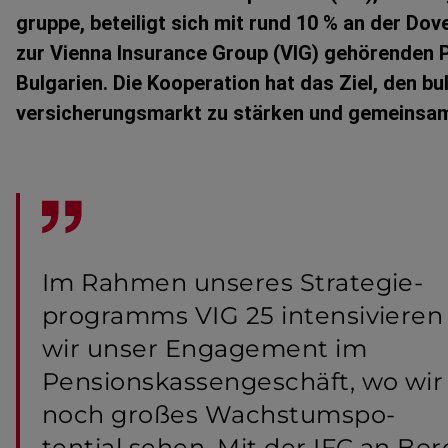
gruppe, beteiligt sich mit rund 10 % an der Dove
zur Vienna Insurance Group (VIG) gehörenden 
Bulgarien. Die Kooperation hat das Ziel, den b
ver­si­che­rungsmarkt zu stärken und gemeinsa
Im Rahmen unseres Strate­gie­
pro­gramms VIG 25 intensi­vieren
wir unser Engagement im
Pensions­kas­sen­ge­schäft, wo wir
noch großes Wachstums­po­
tential sehen. Mit der IFC an Bor