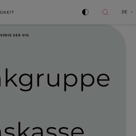
GKEIT
DE
Kontrast
Suche
verbessern
öffnen
VERIE DER VIG
nk­gruppe
nskasse