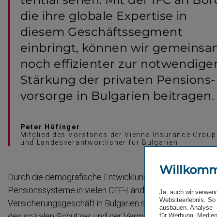
die ihre globale Expertise in
diesem Geschäfts­segment
einbringt, können wir gemeins
noch effizienter zur notwendige
Stärkung der privaten Pensions­
vorsorge in Bulgarien beitragen.
Peter Höfinger
Mitglied des Vorstands der Vienna Insurance Group
und Landesverantwortlicher für Bulgarien
Willkom
Durch die demogra­fische Entwicklung gerät die Finanzie
Pensions­systeme in vielen CEE-Ländern weiter unter Dr
Ja, auch wir verwen
Websiteerlebnis. So 
Versiche­rungs­ge­schäft in Bulgarien stellt somit ein wi
ausbauen. Analyse- 
des sozialen Schutzes und der Vermeidung von Altersarm
für Werbung, Medien