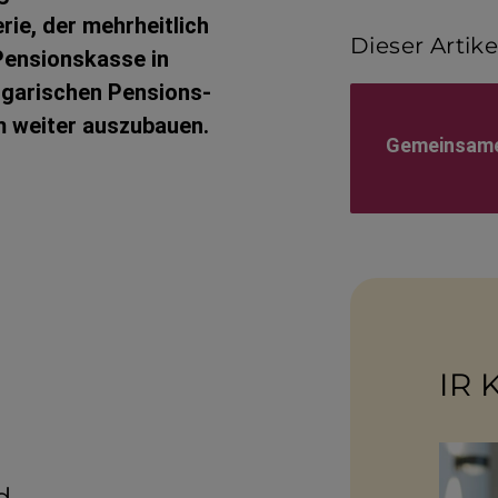
rie, der mehrheitlich
Dieser Artik
Pensionskasse in
ulgarischen Pensions­
m weiter auszubauen.
Gemeinsame 
IR 
d,