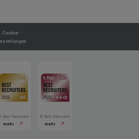
Cookie-
instellungen
© Best Recruiters
© Best Recruiters
mehr
mehr