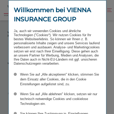
Zum
Zur
Inhalt
Fußzeile
Willkommen bei VIENNA
Kontrast
Suche
Zur
springen
springen
verbessern
öffnen
INSURANCE GROUP
Startseite
VIENNA INSURANCE GROUP KAUFT MERKUR
Ja, auch wir verwenden Cookies und ähnliche
VERSICHERUNGSTOCHTER IN BOSNIEN-
Technologien ("Cookies*). Wir nutzen Cookies für Ihr
HERZEGOWINA
bestes Websiteerlebnis. So können wir Ihnen z. B.
personalisierte Inhalte zeigen und unsere Services laufend
verbessern und ausbauen. Analyse- und Marketingcookies
setzen wir erst nach Ihrer Einwilligung. Diese gehen auch
an unsere Partner für Werbung, Medien und Analysen, die
Ihre Daten auch in Nicht-EU-Ländern mit ggf. unsicheren
Vienna
Datenschutzregein verarbeiten.
Wenn Sie auf „Alle akzeptieren" klicken, stimmen Sie
Insurance
dem Einsatz aller Cookies, die in den Cookie
Einstellungen aufgelistet sind, zu.
Group kauft
Wenn Sie auf „Alle ablehnen" klicken, setzen wir nur
technisch notwendige Cookies und cookielose
Merkur
Technologien ein.
Sie können Ihre Zustimmung in „Einstellungen