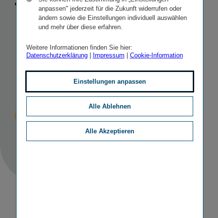
Versiche­
anpassen" jederzeit für die Zukunft widerrufen oder
ändern sowie die Einstellungen individuell auswählen
rungs­tochter
und mehr über diese erfahren.
Weitere Informationen finden Sie hier:
in Bosnien-​
Datenschutzerklärung
|
Impressum
|
Cookie-Information
Herzegowina
Einstellungen anpassen
Alle Ablehnen
Veröffentlicht
STICHWORTE
30.10.2017
IR
MERGERS & ACQUISITIONS
Alle Akzeptieren