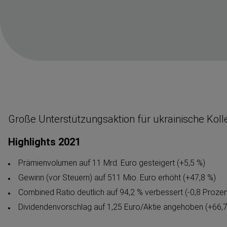
Große Unterstüt­zungs­aktion für ukrainische Kol
Highlights 2021
Prämien­volumen auf 11 Mrd. Euro gesteigert (+5,5 %)
Gewinn (vor Steuern) auf 511 Mio. Euro erhöht (+47,8 %)
Combined Ratio deutlich auf 94,2 % verbessert (-0,8 Prozen
Dividen­den­vor­schlag auf 1,25 Euro/Aktie angehoben (+66,