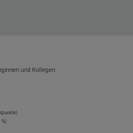
leginnen und Kollegen
t­punkte)
7 %)