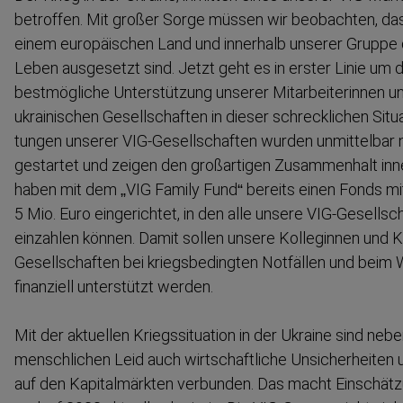
betroffen. Mit großer Sorge müssen wir beobachten, da
einem europäischen Land und innerhalb unserer Gruppe 
Leben ausgesetzt sind. Jetzt geht es in erster Linie um d
bestmögliche Unterstützung unserer Mitarbei­te­rinnen un
ukrainischen Gesell­schaften in dieser schreck­lichen Situa
tungen unserer VIG-​Gesellschaften wurden unmittelbar 
gestartet und zeigen den großartigen Zusammenhalt inn
haben mit dem „VIG Family Fund“ bereits einen Fonds mit
5 Mio. Euro eingerichtet, in den alle unsere VIG-​Gesells
einzahlen können. Damit sollen unsere Kolleginnen und K
Gesell­schaften bei kriegs­be­dingten Notfällen und beim 
finanziell unterstützt werden.
Mit der aktuellen Kriegs­si­tuation in der Ukraine sind neb
mensch­lichen Leid auch wirtschaftliche Unsicher­heiten u
auf den Kapital­märkten verbunden. Das macht Einschät­