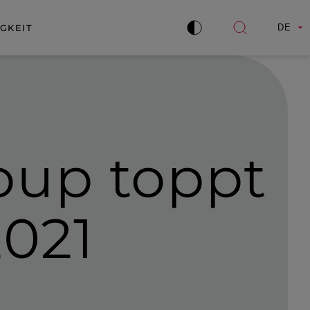
GKEIT
DE
Kontrast
Suche
verbessern
öffnen
roup
toppt
2021