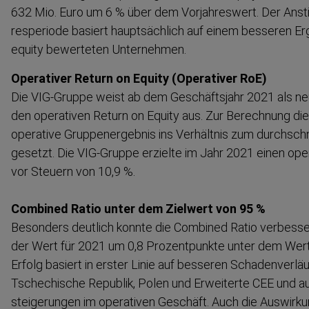
632 Mio. Euro um 6 % über dem Vorjah­reswert. Der Ansti
res­periode basiert hauptsächlich auf einem besseren Erg
equity bewerteten Unternehmen.
Operativer Return on Equity (Operativer RoE)
Die VIG-Gruppe weist ab dem Geschäftsjahr 2021 als neue
den operativen Return on Equity aus. Zur Berechnung di
operative Gruppen­er­gebnis ins Verhältnis zum durchschni
gesetzt. Die VIG-Gruppe erzielte im Jahr 2021 einen ope
vor Steuern von 10,9 %.
Combined Ratio unter dem Zielwert von 95 %
Besonders deutlich konnte die Combined Ratio verbesser
der Wert für 2021 um 0,8 Prozent­punkte unter dem Wert
Erfolg basiert in erster Linie auf besseren Schaden­ver­
Tschechische Republik, Polen und Erweiterte CEE und auf 
stei­ge­rungen im operativen Geschäft. Auch die Auswir­k