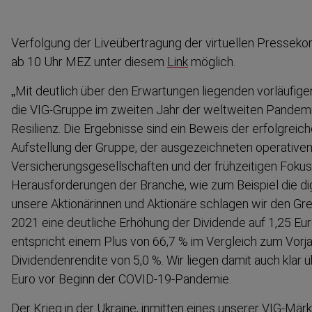
Verfolgung der Liveüber­tragung der virtuellen Presse­k
ab 10 Uhr MEZ unter diesem
Link
möglich.
„Mit deutlich über den Erwartungen liegenden vorläufig
die VIG-Gruppe im zweiten Jahr der weltweiten Pandemi
Resilienz. Die Ergebnisse sind ein Beweis der erfolg­reichen
Aufstellung der Gruppe, der ausgezeichneten operativen 
Versiche­rungs­ge­sell­schaften und der frühzeitigen Foku
Heraus­for­de­rungen der Branche, wie zum Beispiel die dig
unsere Aktionä­rinnen und Aktionäre schlagen wir den Gr
2021 eine deutliche Erhöhung der Dividende auf 1,25 Euro
entspricht einem Plus von 66,7 % im Vergleich zum Vorjah
Dividen­den­rendite von 5,0 %. Wir liegen damit auch klar
Euro vor Beginn der COVID-19-Pandemie.
Der Krieg in der Ukraine, inmitten eines unserer VIG-Märk