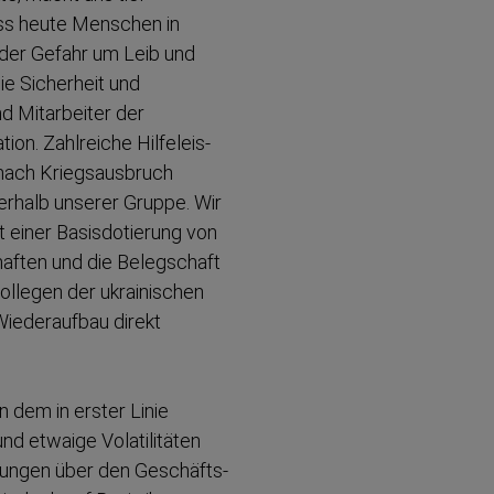
ss heute Menschen in
der Gefahr um Leib und
ie Sicherheit und
d Mitarbeiter der
tion. Zahlreiche Hilfeleis­
nach Kriegs­ausbruch
erhalb unserer Gruppe. Wir
 einer Basisdo­tierung von
chaften und die Belegschaft
ollegen der ukrainischen
Wieder­aufbau direkt
en dem in erster Linie
nd etwaige Volati­litäten
zungen über den Geschäfts­