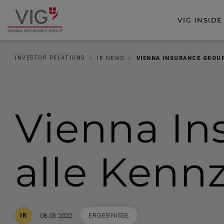
Zum
Zur
Inhalt
Fußzeile
VIG INSIDE
Zur
springen
springen
Startseite
INVESTOR RELATIONS
IR NEWS
VIENNA INSURANCE GROU
Vienna I
alle Kennz
Veröffentlicht
STICHWORTE
08.03.2022
IR
ERGEBNISSE