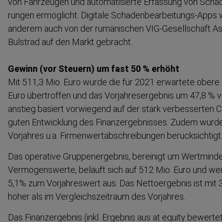
von Fahrzeugen und automa­ti­sierte Erfassung von Schäd
rungen ermöglicht. Digitale Schadenbearbeitungs-​Apps
anderem auch von der rumänischen VIG-​Gesellschaft As
Bulstrad auf den Markt gebracht.
Gewinn (vor Steuern) um fast 50 % erhöht
Mit 511,3 Mio. Euro wurde die für 2021 erwartete obere
Euro übertroffen und das Vorjah­res­er­gebnis um 47,8 % 
anstieg basiert vorwiegend auf der stark verbes­serten
guten Entwicklung des Finanz­ergeb­nisses. Zudem wurd
Vorjahres u.a. Firmen­wert­ab­schrei­bungen berück­sichtigt
Das operative Gruppen­er­gebnis, bereinigt um Wertmin­de
Vermögenswerte, beläuft sich auf 512 Mio. Euro und weis
5,1% zum Vorjah­reswert aus. Das Nettoer­gebnis ist mit
höher als im Vergleichs­zeitraum des Vorjahres.
Das Finanz­ergebnis (inkl. Ergebnis aus at equity bewert