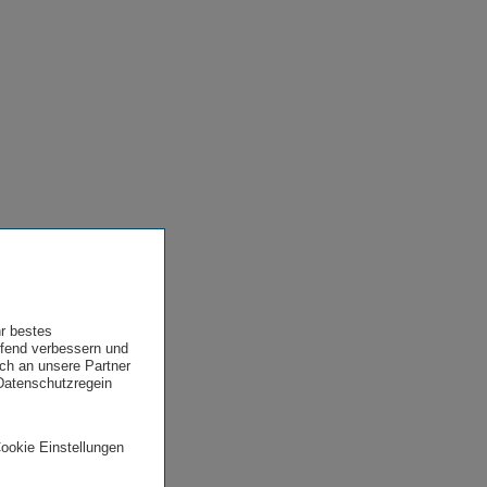
hr bestes
ufend verbessern und
uch an unsere Partner
 Datenschutzregein
Cookie Einstellungen