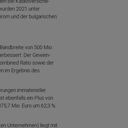
en bei Kaskover­si­che­
 wurden 2021 unter
irom und der bulgarischen
 Bandbreite von 500 Mio.
verbessert. Der Gewinn­
 Combined Ratio sowie der
en im Ergebnis des
.
­rungen immate­rieller
t ebenfalls ein Plus von
 375,7 Mio. Euro um 62,3 %
eten Unternehmen) liegt mit