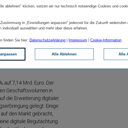
s Baltikum (+9,1 %),
lle ablehnen" klicken, setzen wir nur technisch notwendige Cookies und cook
3,6 %) eine dynamische
1,8 % der Konzern­prämien
 Zustimmung in „Einstellungen anpassen" jederzeit für die Zukunft widerrufen
anteil entfällt mit 5.267
n individuell auswählen und mehr über diese erfahren.
n der Lebens­ver­si­cherung
fz-​Haftpflichtversicherung
n finden Sie hier:
Datenschutzerklärung
|
Impressum
|
Cookie-Information
o. Euro, den Einmal­erlägen
 anpassen
Alle Ablehnen
Alle 
nken­ver­si­cherung mit 743
 % auf 7,14 Mrd. Euro. Der
ren Geschäfts­volumen in
f die Erweiterung digitaler
s­er­bringung gelegt. Einige
 auf den Markt gebracht,
 eine digitale Begutachtung