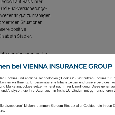
 jedoch auf Basis ihrer
und Rückver­si­che­rungs­
t weiterhin gut zu managen.
or­dernden Situationen
nsere positive
Elisabeth Stadler.
nte der Vorjah­reswert mit
ich­zeitig wurde damit
men bei VIENNA INSURANCE GROUP
ten konnte die VIG-Gruppe
äge in der Lebens­ver­si­
den Cookies und ähnliche Technologien ("Cookies*). Wir nutzen Cookies für I
 allem die Sparten Sonstige
können wir Ihnen z. B. personalisierte Inhalte zeigen und unsere Services la
und Marketingcookies setzen wir erst nach Ihrer Einwilligung. Diese gehen a
aftpflicht +7,0 %, Kfz-
 und Analysen, die Ihre Daten auch in Nicht-EU-Ländern mit ggf. unsicheren
elen. Besonders stark sind
e Republik (+7,7 %),
lle akzeptieren" klicken, stimmen Sie dem Einsatz aller Cookies, die in den 
 %) gewachsen. Von den
 zu.