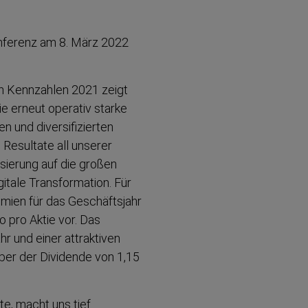
on­ferenz am 8. März 2022
en Kennzahlen 2021 zeigt
e erneut operativ starke
 und diversi­fi­zierten
Resultate all unserer
ssierung auf die großen
itale Transfor­mation. Für
emien für das Geschäftsjahr
 pro Aktie vor. Das
r und einer attraktiven
 über der Dividende von 1,15
te, macht uns tief