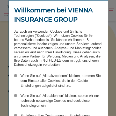
Zum
Zur
Inhalt
Fußzeile
Willkommen bei VIENNA
Kontrast
Suche
Zur
springen
springen
verbessern
öffnen
INSURANCE GROUP
Startseite
Zurück zu den offenen Stellen
Ja, auch wir verwenden Cookies und ähnliche
Technologien ("Cookies*). Wir nutzen Cookies für Ihr
bestes Websiteerlebnis. So können wir Ihnen z. B.
personalisierte Inhalte zeigen und unsere Services laufend
verbessern und ausbauen. Analyse- und Marketingcookies
setzen wir erst nach Ihrer Einwilligung. Diese gehen auch
an unsere Partner für Werbung, Medien und Analysen, die
Junior Under­
Ihre Daten auch in Nicht-EU-Ländern mit ggf. unsicheren
Datenschutzregein verarbeiten.
writer (all
Wenn Sie auf „Alle akzeptieren" klicken, stimmen Sie
dem Einsatz aller Cookies, die in den Cookie
genders) -
Einstellungen aufgelistet sind, zu.
Wenn Sie auf „Alle ablehnen" klicken, setzen wir nur
Engi­nee­ring,
technisch notwendige Cookies und cookielose
Technologien ein.
Sie können Ihre Zustimmung in „Einstellungen