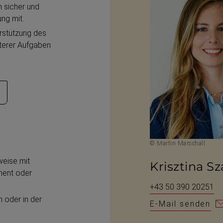
n sicher und
ung mit.
rstützung des
terer Aufgaben
© Martin Marschall
weise mit
Krisztina S
ment oder
+43 50 390 20251
n oder in der
E-Mail senden