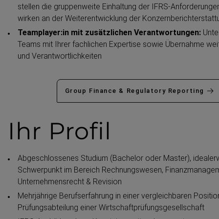
stellen die gruppenweite Einhaltung der IFRS-​Anforderunge
wirken an der Weiter­ent­wicklung der Konzern­be­richt­erstatt
Teamplayer:in mit zusätz­lichen Verant­wor­tungen:
Unte
Teams mit Ihrer fachlichen Expertise sowie Übernahme wei
und Verant­wort­lich­keiten
Group Finance & Regulatory Reporting
Ihr Profil
Abgeschlossenes Studium (Bachelor oder Master), idealer
Schwerpunkt im Bereich Rechnungswesen, Finanz­ma­nage
Unterneh­mensrecht & Revision
Mehrjährige Berufs­er­fahrung in einer vergleichbaren Positio
Prüfungs­ab­teilung einer Wirtschaft­prü­fungs­ge­sell­schaft