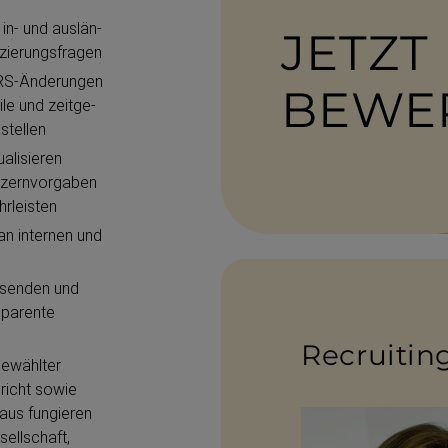
in- und auslän­
JETZT
ie­rungs­fragen
RS-​Änderungen
BEWE
le und zeitge­
stellen
ali­sieren
nzern­vorgaben
r­leisten
an internen und
assenden und
nsparente
Recrui­tin
gewählter
richt sowie
naus fungieren
ell­schaft,