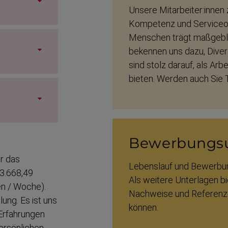
Unsere Mitarbeiter:innen
Kompetenz und Service­ori­
Menschen trägt maßgeblic
bekennen uns dazu, Divers
sind stolz darauf, als Arbe
bieten. Werden auch Sie 
Bewerbungs­u
r das
Lebenslauf und Bewerbung
 3.668,49
Als weitere Unterlagen bi
den / Woche).
Nachweise und Referenze
ung. Es ist uns
können.
d Erfahrungen
ersön­lichen