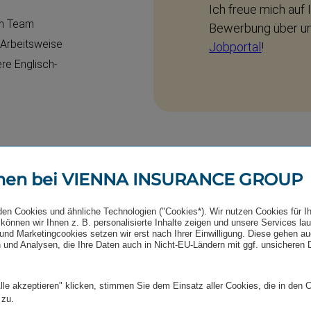
Ich freue mich auf 
im Team
Bewerbung über u
e Arbeitsweise
Jobportal
!
re Englisch­
men bei VIENNA INSURANCE GROUP
Wir sehen Vielfalt als u
den Cookies und ähnliche Technologien ("Cookies*). Wir nutzen Cookies für I
können wir Ihnen z. B. personalisierte Inhalte zeigen und unsere Services la
die Vielfalt genauso lieb
und Marketingcookies setzen wir erst nach Ihrer Einwilligung. Diese gehen a
 und Analysen, die Ihre Daten auch in Nicht-EU-Ländern mit ggf. unsicheren
Video abspielen (YouTube
Link
lle akzeptieren" klicken, stimmen Sie dem Einsatz aller Cookies, die in den 
 zu.
Der folgende Inhalt wird au