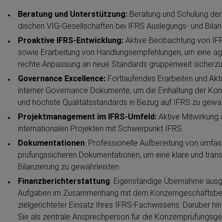
r
Beratung und Unterstützung:
Beratung und Schulung der 
S
dischen VIG-​Gesellschaften bei IFRS Auslegungs- und Bilanz
c
Proaktive IFRS-​Entwicklung:
Aktive Beobachtung von IF
h
sowie Erarbeitung von Handlungs­emp­feh­lungen, um eine agi
rechte Anpassung an neue Standards gruppenweit sicher­zu­
r
i
Governance Excellence:
Fortlau­fendes Erarbeiten und Aktu
interner Governance Dokumente, um die Einhaltung der Ko
t
und höchste Qualitäts­standards in Bezug auf IFRS zu gewäh
t
Projekt­ma­nagement im IFRS-Umfeld:
Aktive Mitwirkung 
interna­ti­onalen Projekten mit Schwerpunkt IFRS
Dokumen­ta­tionen
: Profes­si­onelle Aufbereitung von umf
prüfungs­si­cheren Dokumen­ta­tionen, um eine klare und tra
Bilanzierung zu gewähr­leisten
Finanz­be­richt­erstattung
: Eigenständige Übernahme aus
Aufgaben im Zusammenhang mit dem Konzern­ge­schäfts­be
zielge­richteter Einsatz Ihres IFRS-​Fachwissens. Darüber hi
Sie als zentrale Ansprech­person für die Konzern­prü­fungs­ge­s