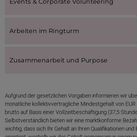
Events & Corpo­rate Volun­tee­ring
Arbeiten im Ring­turm
Zusam­men­ar­beit und Purpose
Aufgrund der gesetz­lichen Vorgaben informieren wir übe
monatliche kollek­tiv­ver­tragliche Mindest­gehalt von EUR
brutto auf Basis einer Vollzeit­be­schäf­tigung (37,5 Stun
Selbst­ver­ständlich bieten wir eine marktkonforme Bezahl
wichtig, dass sich Ihr Gehalt an Ihren Qualifi­ka­tionen un
orientiert, weshalb wir das Gehalt gemeinsam in einem p