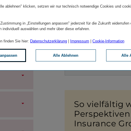
lle ablehnen" klicken, setzen wir nur technisch notwendige Cookies und cook
BLOC
 Zustimmung in „Einstellungen anpassen" jederzeit für die Zukunft widerrufen
Für den vollen Funkti­ons­u
n individuell auswählen und mehr über diese erfahren.
D
n finden Sie hier:
Datenschutzerklärung
|
Impressum
|
Cookie-Information
Alternativ können Sie a
 anpassen
Alle Ablehnen
Alle 
Geben 
So viel­fältig 
Perspek­tiven
Insurance G