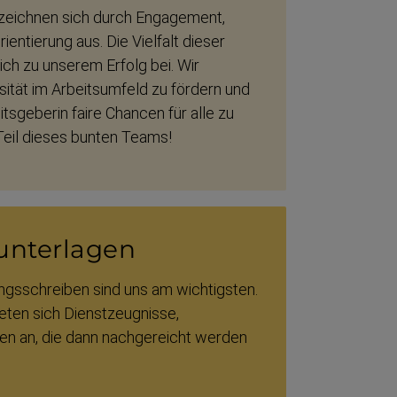
 zeichnen sich durch Engagement,
en­tierung aus. Die Vielfalt dieser
h zu unserem Erfolg bei. Wir
ität im Arbeits­umfeld zu fördern und
its­geberin faire Chancen für alle zu
Teil dieses bunten Teams!
n­terlagen
s­schreiben sind uns am wichtigsten.
eten sich Dienst­zeugnisse,
n an, die dann nachge­reicht werden