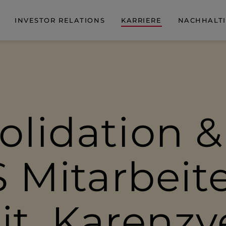
INVESTOR RELATIONS
KARRIERE
NACHHALTI
­li­da­tion 
 Mitar­beite
eit, Karenz­v