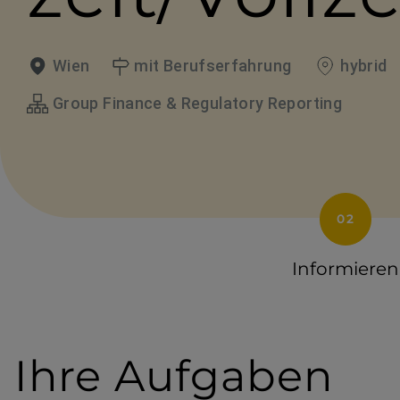
Wien
mit Berufserfahrung
hybrid
Stadt
Dienstalter
Arbeitsmod
Group Finance & Regulatory Reporting
A
Informieren
k
t
i
Ihre Aufgaben
v
e