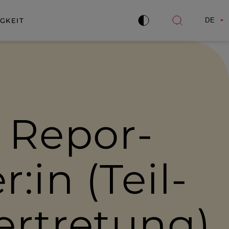
GKEIT
DE
Kontrast
Suche
verbessern
öffnen
& Repor­
r:in (Teil­
er­tre­tung)