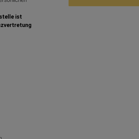
telle ist
z­ver­tretung
n