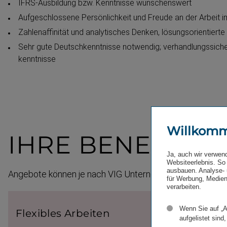
IFRS-​Ausbildung bzw. Kenntnisse wünschenswert
Aufgeschlossene Persön­lichkeit und Freude an der Arbeit 
Zahlen­af­finität und analytisches Denken, lösungs­ori­en­tiert
Sehr gute Deutsch­kenntnisse notwendig; verhand­lungs­siche
kenntnisse
Willkom
IHRE BENEFITS
Ja, auch wir verwen
Websiteerlebnis. So 
ausbauen. Analyse- 
Angebote können je nach VIG Unternehmen variieren
für Werbung, Medien
verarbeiten.
Wenn Sie auf „A
Flexi­bles Arbeiten
aufgelistet sind,