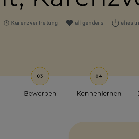
Karenzvertretung
all genders
ehestm
us
Positionstyp
Geschlecht
Startdatum
Bewerben
Kennen­lernen