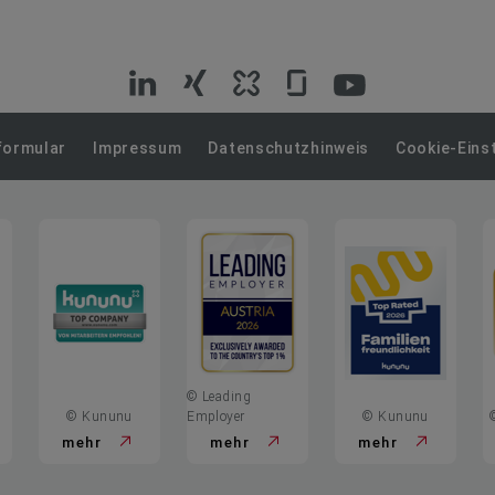
VIG
VIG
VIG
VIG
VIG
auf
auf
auf
auf
auf
formular
Impressum
Datenschutzhinweis
Cookie-Eins
LinkedIn
Xing
Kununu
Glassdoor
YouTube
© Leading
© Kununu
Employer
© Kununu
mehr
mehr
mehr