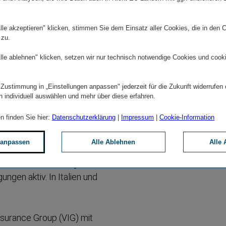
hr 1990 sowohl im Bereich
lle akzeptieren" klicken, stimmen Sie dem Einsatz aller Cookies, die in den 
erung tätig. Im
 zu.
ft die klare
Nummer 1 am
lle ablehnen" klicken, setzen wir nur technisch notwendige Cookies und cook
 Zustimmung in „Einstellungen anpassen" jederzeit für die Zukunft widerrufen
n individuell auswählen und mehr über diese erfahren.
 in Wien ist eine der
n finden Sie hier:
Datenschutzerklärung
|
Impressum
|
Cookie-Information
s Stammmarkts Österreich
tschland, Estland,
 anpassen
Alle Ablehnen
Alle 
zedonien, Polen, Rumänien,
lik, der Türkei, Ungarn,
ungen aktiv. In Italien und
Insurance Group (VIG) mit