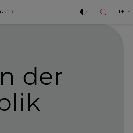
GKEIT
DE
Kontrast
Suche
verbessern
öffnen
n der
blik