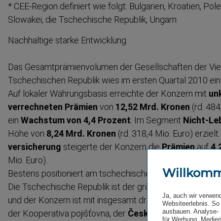
* CEE-Region definiert wie folgt: Bulgarien, Kroatien, Pol
Slowakei, die Tschechische Republik, Ungarn
Nachhaltige starke Entwicklung
Das Gesamt­prä­mi­en­volumen der Gesell­schaften der Vi
Tschechischen Republik wies im ersten Quartal 2010 eine
Auf lokaler Währungsbasis erreichte der Konzern mit
unk
verrechneten Prämien
von
12,52 Mrd. Kronen
(rd. 484
ein
Wachstum
von 4,4 Prozent
. Im Segment
Nicht-Le
Höhe von
8,24 Mrd. Kronen
(rd. 318,4 Mio. Euro) erziel
ver­si­cherung
steigerte der Konzern die
Prämien
auf
4,
Mio. Euro).
Willkom
Bestens positi­oniert am tschechischen Versiche­rungsm
Die Tschechische Republik ist der größte CEE-Markt der
Ja, auch wir verwen
und der Konzern ist mit insgesamt drei Gesell­schaften a
Websiteerlebnis. So 
ausbauen. Analyse- 
der Kooperativa pojišťovna, der
Česká podnikatelská p
für Werbung, Medien