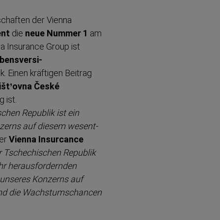
­schaften der Vienna
ent
die
neue Nummer 1
am
a Insurance Group ist
bens­ver­si­
. Einen kräftigen Beitrag
išt’ovna České
 ist.
chen Republik ist ein
onzerns auf diesem wesent­
er
Vienna Insurcance
er Tschechischen Republik
hr heraus­for­dernden
g unseres Konzerns auf
und die Wachstums­chancen