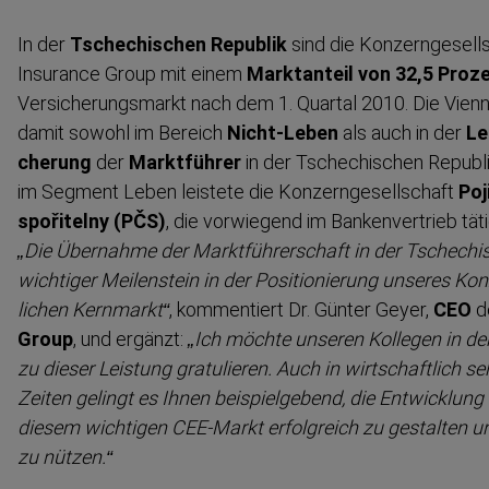
In der
Tschechischen Republik
sind die Konzern­ge­sell
Insurance Group mit einem
Marktanteil von 32,5 Proz
Versiche­rungsmarkt nach dem 1. Quartal 2010. Die Vienn
damit sowohl im Bereich
Nicht-Leben
als auch in der
Le
cherung
der
Marktführer
in der Tschechischen Republik
im Segment Leben leistete die Konzern­ge­sell­schaft
Poj
spořitelny (PČS)
, die vorwiegend im Banken­vertrieb tätig
„Die Übernahme der Marktfüh­rer­schaft in der Tschechis
wichtiger Meilenstein in der Positi­o­nierung unseres K
lichen Kernmarkt“
, kommentiert Dr. Günter Geyer,
CEO
d
Group
, und ergänzt:
„Ich möchte unseren Kollegen in d
zu dieser Leistung gratulieren. Auch in wirtschaftlich se
Zeiten gelingt es Ihnen beispiel­gebend, die Entwicklun
diesem wichtigen CEE-Markt erfolgreich zu gestalten 
zu nützen.“