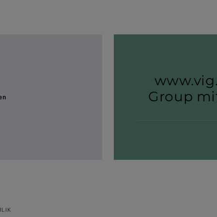
www.vig.
Group mit
en
BLIK