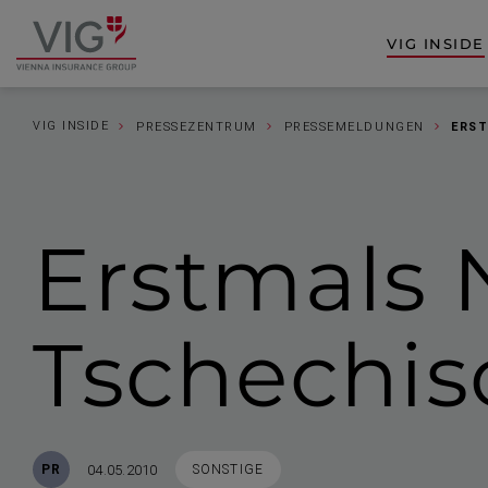
Zum
Zur
Inhalt
Fußzeile
VIG INSIDE
Zur
springen
springen
Startseite
VIG INSIDE
PRESSEZENTRUM
PRESSEMELDUNGEN
ERST
Erstmals
Tschechis
Veröffentlicht
STICHWORTE
04.05.2010
PR
SONSTIGE