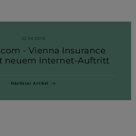
22.04.2010
com - Vienna Insurance
 neuem Internet-​Auftritt
Nächster Artikel