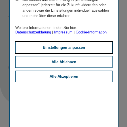
ukrainische
anpassen" jederzeit für die Zukunft widerrufen oder
ändern sowie die Einstellungen individuell auswählen
VIG-​Gesell­
und mehr über diese erfahren.
Weitere Informationen finden Sie hier:
schaften USG
Datenschutzerklärung
|
Impressum
|
Cookie-Information
und Kniazha
Einstellungen anpassen
Alle Ablehnen
Veröffentlicht
STICHWORTE
10.12.2025
PR
SONSTIGE
Alle Akzeptieren