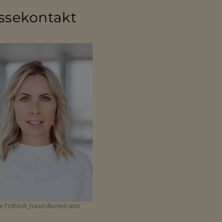
­se­kon­takt
e Fröhlich_luxundlumen.com