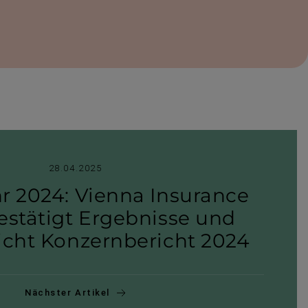
28.04.2025
ahr 2024: Vienna Insurance
stätigt Ergeb­nisse und
­licht Konzern­be­richt 2024
Nächster Artikel