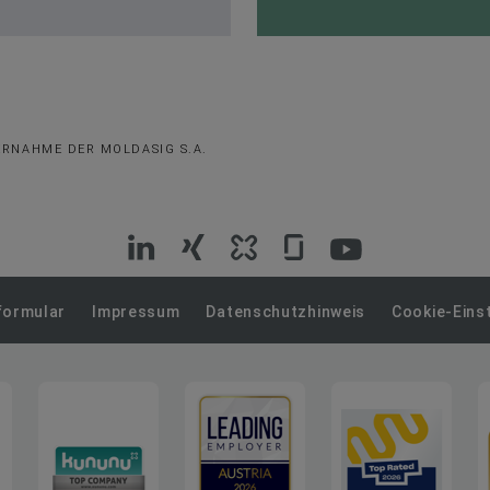
ERNAHME DER MOLDASIG S.A.
VIG
VIG
VIG
VIG
VIG
auf
auf
auf
auf
auf
formular
Impressum
Datenschutzhinweis
Cookie-Eins
LinkedIn
Xing
Kununu
Glassdoor
YouTube