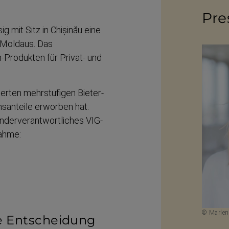
Pres
g mit Sitz in Chișinău eine
 Moldaus. Das
​Produkten für Privat- und
ierten mehrstufigen Bieter­
s­anteile erworben hat.
er­ver­ant­wort­liches VIG-​
nahme:
© Marlen
e Entscheidung