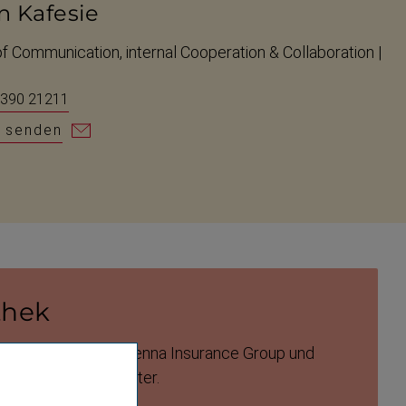
n Kafesie
f Communication, internal Cooperation & Collaboration |
 390 21211
l senden
thek
r Bildma­terial zur Vienna Insurance Group und
ds­mit­gliedern herunter.