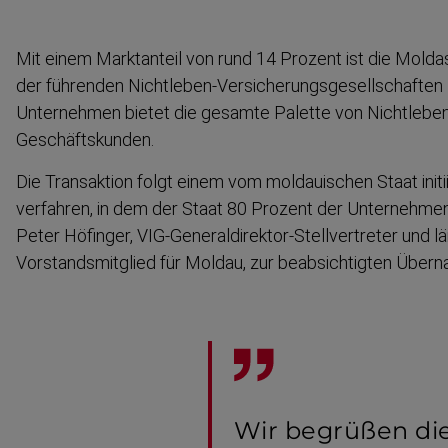
Mit einem Marktanteil von rund 14 Prozent ist die Moldasi
der führenden Nichtleben-​Versicherungsgesellschaften
Unternehmen bietet die gesamte Palette von Nichtleben-
Geschäfts­kunden.
Die Transaktion folgt einem vom moldauischen Staat initi
ver­fahren, in dem der Staat 80 Prozent der Unterneh­men
Peter Höfinger, VIG-​Generaldirektor-Stellvertreter und länd
Vorstandsmitglied für Moldau, zur beabsich­tigten Über
Wir begrüßen di