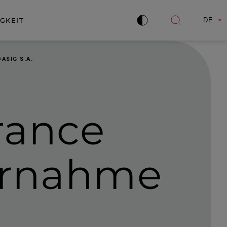
GKEIT
DE
Kontrast
Suche
verbessern
öffnen
ASIG S.A.
rance
r­nahme