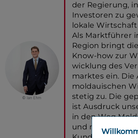
der Regierung, in
Investoren zu ge
lokale Wirtschaf
Als Marktführer i
Region bringt die
Know-how zur We
wicklung des Ver
marktes ein. Die A
moldauischen Wi
stetig zu. Die ge
© Ian Ehm
ist Ausdruck uns
in den Weg Molda
und rückt die K
Willkom
Kunden in Molda