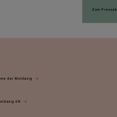
Zum Pressek
hme der Moldasig
Moldasig EN