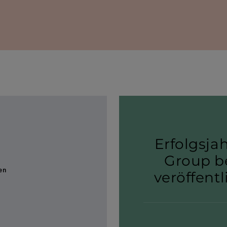
Erfolgs­j
Group be
en
veröf­fent