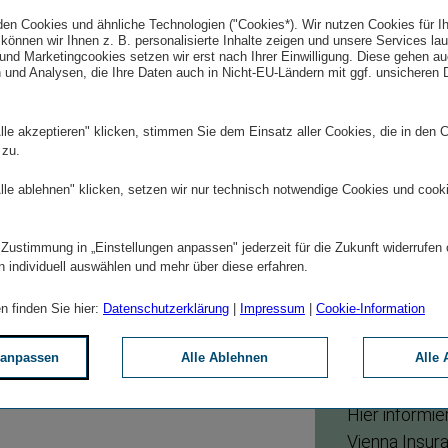
Zur Mediath
den Cookies und ähnliche Technologien ("Cookies*). Wir nutzen Cookies für I
können wir Ihnen z. B. personalisierte Inhalte zeigen und unsere Services la
und Marketingcookies setzen wir erst nach Ihrer Einwilligung. Diese gehen a
 und Analysen, die Ihre Daten auch in Nicht-EU-Ländern mit ggf. unsicheren
eter Vienna Insurance Group
Presse­v
lle akzeptieren" klicken, stimmen Sie dem Einsatz aller Cookies, die in den 
 zu.
Um über neue
 Versiche­rungs­ge­sell­
auf dem Laufe
lle ablehnen" klicken, setzen wir nur technisch notwendige Cookies und cook
und:innen betreut. Mit der
Presse­ver­tei
er Marktführer mit einem
albank hat der VIG bereits
 Zustimmung in „Einstellungen anpassen" jederzeit für die Zukunft widerrufen
eilt.
In den Press
n individuell auswählen und mehr über diese erfahren.
n finden Sie hier:
Datenschutzerklärung
|
Impressum
|
Cookie-Information
 anpassen
Alle Ablehnen
Alle 
Presse­
Hier informie
Vienna Insur