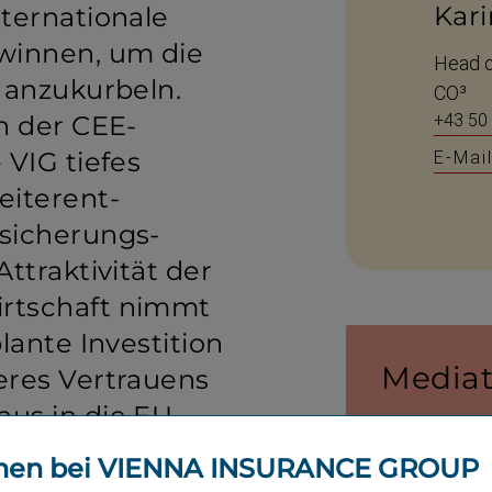
Kari
terna­tionale
winnen, um die
Head o
t anzukurbeln.
CO³
n der CEE-​
+43 50
 VIG tiefes
E-Mai
iter­ent­
siche­rungs­
ttrak­tivität der
rtschaft nimmt
plante Investition
Media
eres Vertrauens
us in die EU
Laden Sie hie
undinnen und
ihren Vorstan
men bei VIENNA INSURANCE GROUP
u in den