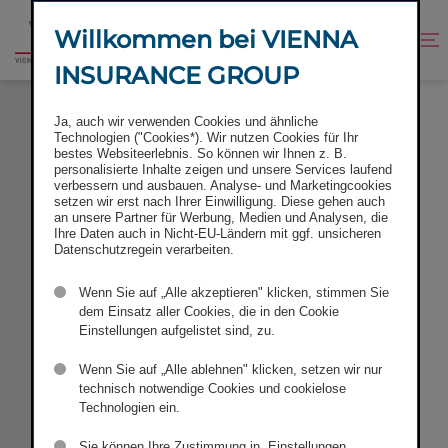
Zum
Zur
Inhalt
Fußzeile
Willkommen bei VIENNA
Kontrast
Suche
Zur
springen
springen
verbessern
öffnen
INSURANCE GROUP
Startseite
ORDENTLICHE HAUPTVERSAMMLUNG DER VIENNA
Ja, auch wir verwenden Cookies und ähnliche
INSURANCE GROUP (WIENER VERSICHERUNG
Technologien ("Cookies*). Wir nutzen Cookies für Ihr
GRUPPE) VERSCHOBEN
bestes Websiteerlebnis. So können wir Ihnen z. B.
personalisierte Inhalte zeigen und unsere Services laufend
verbessern und ausbauen. Analyse- und Marketingcookies
setzen wir erst nach Ihrer Einwilligung. Diese gehen auch
an unsere Partner für Werbung, Medien und Analysen, die
Ihre Daten auch in Nicht-EU-Ländern mit ggf. unsicheren
Ordentliche
Datenschutzregein verarbeiten.
Wenn Sie auf „Alle akzeptieren" klicken, stimmen Sie
Hauptver­
dem Einsatz aller Cookies, die in den Cookie
Einstellungen aufgelistet sind, zu.
sammlung
Wenn Sie auf „Alle ablehnen" klicken, setzen wir nur
technisch notwendige Cookies und cookielose
der Vienna
Technologien ein.
Sie können Ihre Zustimmung in „Einstellungen