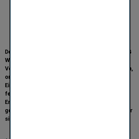
Der Vorstand der VIENNA INSURANCE GROUP AG
Wiener Versicherung Gruppe hat sich zur
Verschiebung der, für den 15. Mai 2020 geplanten,
ordent­lichen Hauptver­sammlung entschlossen.
Ein neuer Termin für die Hauptver­sammlung wird
festgesetzt, sobald die derzeit noch ungewisse
Entwicklung des Coronavirus und die dafür
getroffenen Einschrän­kungen klarer abschätzbar
sind.