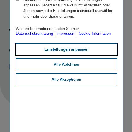
Nachhal­tig­
anpassen" jederzeit für die Zukunft widerrufen oder
ändern sowie die Einstellungen individuell auswählen
keit­sindex
und mehr über diese erfahren.
VÖNIX
Weitere Informationen finden Sie hier:
Datenschutzerklärung
|
Impressum
|
Cookie-Information
gelistet
Einstellungen anpassen
Alle Ablehnen
Veröffentlicht
STICHWORTE
25.06.2020
PR
SONSTIGE
Alle Akzeptieren