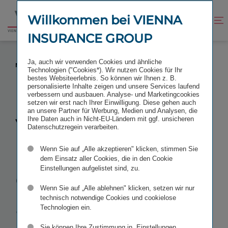
Zum
Zur
Inhalt
Fußzeile
Willkommen bei VIENNA
Kontrast
Suche
Zur
springen
springen
verbessern
öffnen
INSURANCE GROUP
Startseite
VIENNA INSURANCE GROUP ABERMALS IM
Ja, auch wir verwenden Cookies und ähnliche
NACHHALTIGKEITSINDEX VÖNIX GELISTET
Technologien ("Cookies*). Wir nutzen Cookies für Ihr
bestes Websiteerlebnis. So können wir Ihnen z. B.
personalisierte Inhalte zeigen und unsere Services laufend
verbessern und ausbauen. Analyse- und Marketingcookies
setzen wir erst nach Ihrer Einwilligung. Diese gehen auch
an unsere Partner für Werbung, Medien und Analysen, die
Vienna
Ihre Daten auch in Nicht-EU-Ländern mit ggf. unsicheren
Datenschutzregein verarbeiten.
Insurance
Wenn Sie auf „Alle akzeptieren" klicken, stimmen Sie
dem Einsatz aller Cookies, die in den Cookie
Einstellungen aufgelistet sind, zu.
Group
Wenn Sie auf „Alle ablehnen" klicken, setzen wir nur
abermals im
technisch notwendige Cookies und cookielose
Technologien ein.
Sie können Ihre Zustimmung in „Einstellungen