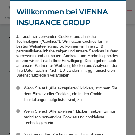
Zum
Zur
Inhalt
Fußzeile
Willkommen bei VIENNA
Kontrast
Suche
Zur
springen
springen
verbessern
öffnen
INSURANCE GROUP
Startseite
VIENNA INSURANCE GROUP ALS „GREAT PLACE
Ja, auch wir verwenden Cookies und ähnliche
TO WORK” AUSGEZEICHNET
Technologien ("Cookies*). Wir nutzen Cookies für Ihr
bestes Websiteerlebnis. So können wir Ihnen z. B.
personalisierte Inhalte zeigen und unsere Services laufend
verbessern und ausbauen. Analyse- und Marketingcookies
setzen wir erst nach Ihrer Einwilligung. Diese gehen auch
an unsere Partner für Werbung, Medien und Analysen, die
Vienna
Ihre Daten auch in Nicht-EU-Ländern mit ggf. unsicheren
Datenschutzregein verarbeiten.
Insurance
Wenn Sie auf „Alle akzeptieren" klicken, stimmen Sie
dem Einsatz aller Cookies, die in den Cookie
Einstellungen aufgelistet sind, zu.
Group als
Wenn Sie auf „Alle ablehnen" klicken, setzen wir nur
„Great Place
technisch notwendige Cookies und cookielose
Technologien ein.
Sie können Ihre Zustimmung in „Einstellungen