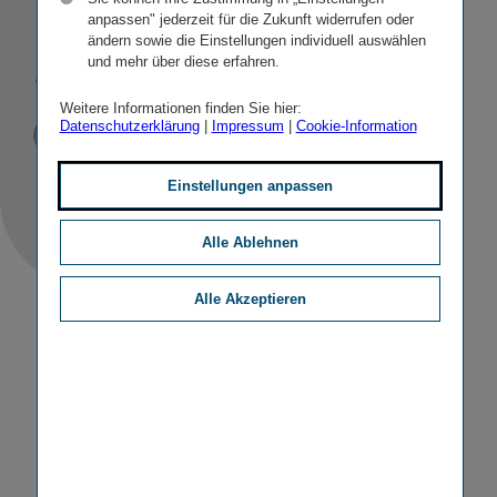
To Work”
anpassen" jederzeit für die Zukunft widerrufen oder
ändern sowie die Einstellungen individuell auswählen
ausgezeichnet
und mehr über diese erfahren.
Weitere Informationen finden Sie hier:
Datenschutzerklärung
|
Impressum
|
Cookie-Information
Veröffentlicht
STICHWORTE
09.09.2024
PR
SONSTIGE
Einstellungen anpassen
Alle Ablehnen
Alle Akzeptieren