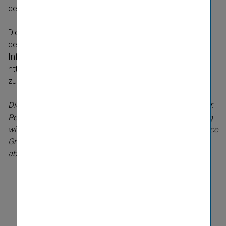
der 13. Mai 2013.
Die Beschlüsse in der Hauptver­sammlung wurden von
den Aktionären mit großer Mehrheit gefasst. Weitere
Informa­tionen hierzu stehen im Internet unter
http://www.vig.com/hauptver­sammlung zum Download
zur Verfügung.
Die Aufzeichnung der Präsen­tation von General­di­rektor Dr.
Peter Hagen im Rahmen der heutigen Hauptver­sammlung
wird ab ca. 17.00 Uhr auf der Website der Vienna Insurance
Group unter http://www.vig.com/hauptver­sammlung
abrufbar sein.