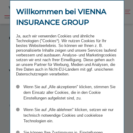
Zum
Zur
Inhalt
Fußzeile
Willkommen bei VIENNA
Kontrast
Suche
Zur
springen
springen
verbessern
öffnen
INSURANCE GROUP
Startseite
VIENNA INSURANCE GROUP
Ja, auch wir verwenden Cookies und ähnliche
HAUPTVERSAMMLUNG 2013
Technologien ("Cookies*). Wir nutzen Cookies für Ihr
bestes Websiteerlebnis. So können wir Ihnen z. B.
personalisierte Inhalte zeigen und unsere Services laufend
verbessern und ausbauen. Analyse- und Marketingcookies
setzen wir erst nach Ihrer Einwilligung. Diese gehen auch
an unsere Partner für Werbung, Medien und Analysen, die
Vienna
Ihre Daten auch in Nicht-EU-Ländern mit ggf. unsicheren
Datenschutzregein verarbeiten.
Insurance
Wenn Sie auf „Alle akzeptieren" klicken, stimmen Sie
dem Einsatz aller Cookies, die in den Cookie
Einstellungen aufgelistet sind, zu.
Group
Wenn Sie auf „Alle ablehnen" klicken, setzen wir nur
Hauptver­
technisch notwendige Cookies und cookielose
Technologien ein.
Sie können Ihre Zustimmung in „Einstellungen