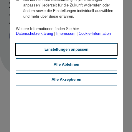
sammlung
anpassen" jederzeit für die Zukunft widerrufen oder
ändern sowie die Einstellungen individuell auswählen
2013
und mehr über diese erfahren.
Weitere Informationen finden Sie hier:
Datenschutzerklärung
|
Impressum
|
Cookie-Information
Veröffentlicht
STICHWORTE
03.05.2013
PR
SONSTIGE
Einstellungen anpassen
Alle Ablehnen
Alle Akzeptieren