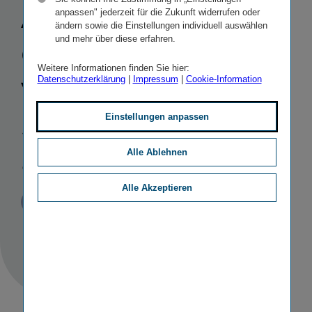
Akquisition
anpassen" jederzeit für die Zukunft widerrufen oder
ändern sowie die Einstellungen individuell auswählen
des Lebens­
und mehr über diese erfahren.
Weitere Informationen finden Sie hier:
ver­si­cherers
Datenschutzerklärung
|
Impressum
|
Cookie-Information
Skandia Polen
Einstellungen anpassen
abgeschlossen
Alle Ablehnen
Alle Akzeptieren
Veröffentlicht
STICHWORTE
30.05.2014
PR
MERGERS & ACQUISITIONS