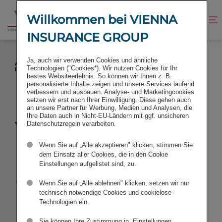
Zum
Zur
Inhalt
Fußzeile
Willkommen bei VIENNA
Kontrast
Suche
Zur
springen
springen
verbessern
öffnen
INSURANCE GROUP
Startseite
VIENNA INSURANCE GROUP IN POLEN:
Ja, auch wir verwenden Cookies und ähnliche
AKQUISITION DES LEBENSVERSICHERERS SKANDIA
Technologien ("Cookies*). Wir nutzen Cookies für Ihr
POLEN ABGESCHLOSSEN
bestes Websiteerlebnis. So können wir Ihnen z. B.
personalisierte Inhalte zeigen und unsere Services laufend
verbessern und ausbauen. Analyse- und Marketingcookies
setzen wir erst nach Ihrer Einwilligung. Diese gehen auch
an unsere Partner für Werbung, Medien und Analysen, die
Ihre Daten auch in Nicht-EU-Ländern mit ggf. unsicheren
Vienna
Datenschutzregein verarbeiten.
Wenn Sie auf „Alle akzeptieren" klicken, stimmen Sie
Insurance
dem Einsatz aller Cookies, die in den Cookie
Einstellungen aufgelistet sind, zu.
Group in
Wenn Sie auf „Alle ablehnen" klicken, setzen wir nur
technisch notwendige Cookies und cookielose
Polen:
Technologien ein.
Sie können Ihre Zustimmung in „Einstellungen