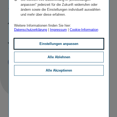
ausgezeichnet:
anpassen" jederzeit für die Zukunft widerrufen oder
ändern sowie die Einstellungen individuell auswählen
Asirom bester
und mehr über diese erfahren.
Weitere Informationen finden Sie hier:
Nichtlebens-​
Datenschutzerklärung
|
Impressum
|
Cookie-Information
Versicherer
Einstellungen anpassen
Alle Ablehnen
Veröffentlicht
STICHWORTE
21.05.2012
PR
SONSTIGE
Alle Akzeptieren