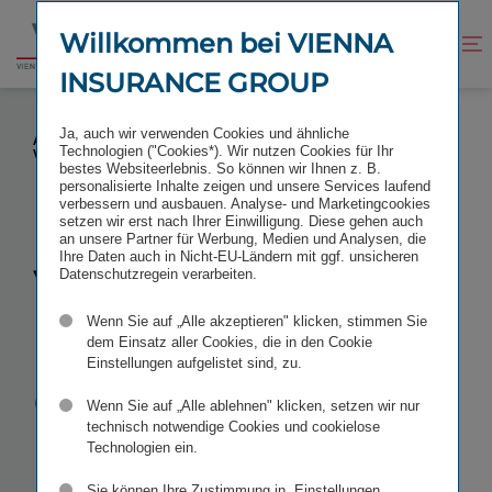
Zum
Zur
Inhalt
Fußzeile
Willkommen bei VIENNA
Kontrast
Suche
Zur
springen
springen
verbessern
öffnen
INSURANCE GROUP
Startseite
VIENNA INSURANCE GROUP IN RUMÄNIEN
Ja, auch wir verwenden Cookies und ähnliche
AUSGEZEICHNET: ASIROM BESTER NICHTLEBENS-
Technologien ("Cookies*). Wir nutzen Cookies für Ihr
VERSICHERER
bestes Websiteerlebnis. So können wir Ihnen z. B.
personalisierte Inhalte zeigen und unsere Services laufend
verbessern und ausbauen. Analyse- und Marketingcookies
setzen wir erst nach Ihrer Einwilligung. Diese gehen auch
an unsere Partner für Werbung, Medien und Analysen, die
Ihre Daten auch in Nicht-EU-Ländern mit ggf. unsicheren
Vienna
Datenschutzregein verarbeiten.
Wenn Sie auf „Alle akzeptieren" klicken, stimmen Sie
Insurance
dem Einsatz aller Cookies, die in den Cookie
Einstellungen aufgelistet sind, zu.
Group in
Wenn Sie auf „Alle ablehnen" klicken, setzen wir nur
technisch notwendige Cookies und cookielose
Rumänien
Technologien ein.
Sie können Ihre Zustimmung in „Einstellungen