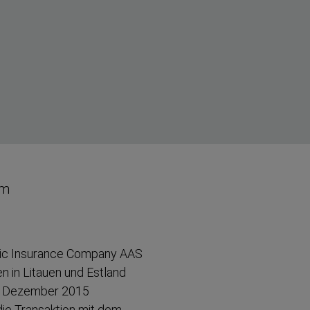
um
ltic Insurance Company AAS
en in Litauen und Estland
im Dezember 2015
 die Transaktion mit dem