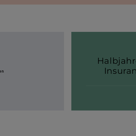
Halb­jah­
Insuran
en