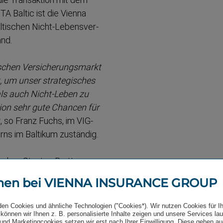
A Baltic ist die Vienna
tischen Nicht-​Lebens­ver­
and.
ischen Versiche­rungsmarkt
t, um unser strate­gisches
 als auch Nicht-Leben zu
ion sehr gute Chancen für
“, so Franz Fuchs, im VIG-​
ns im Baltikum zuständig.
ischen Staaten Brutto­
ftigt in diesen drei Ländern
men bei VIENNA INSURANCE GROUP
dem Nicht-​Leben-​Markt in
rer in Litauen. In Estland
den Cookies und ähnliche Technologien ("Cookies*). Wir nutzen Cookies für I
ver­si­che­rungsmarkt.
können wir Ihnen z. B. personalisierte Inhalte zeigen und unsere Services la
und Marketingcookies setzen wir erst nach Ihrer Einwilligung. Diese gehen a