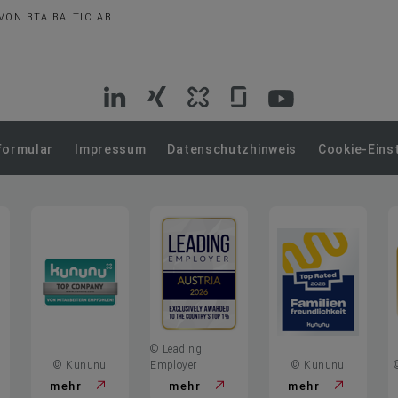
ON BTA BALTIC AB
VIG
VIG
VIG
VIG
VIG
auf
auf
auf
auf
auf
formular
Impressum
Datenschutzhinweis
Cookie-Eins
LinkedIn
Xing
Kununu
Glassdoor
YouTube
© Leading
© Kununu
Employer
© Kununu
mehr
mehr
mehr