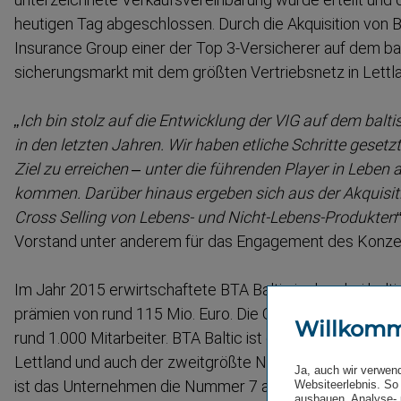
heutigen Tag abgeschlossen. Durch die Akquisition von BT
Insurance Group einer der Top 3-​Versicherer auf dem bal
si­che­rungsmarkt mit dem größten Vertriebsnetz in Lettl
„Ich bin stolz auf die Entwicklung der VIG auf dem balt
in den letzten Jahren. Wir haben etliche Schritte gesetz
Ziel zu erreichen – unter die führenden Player in Leben
kommen. Darüber hinaus ergeben sich aus der Akquisit
Cross Selling von Lebens- und Nicht-​Lebens-​Produkten
Vorstand unter anderem für das Engagement des Konzer
Im Jahr 2015 erwirt­schaftete BTA Baltic in den drei balt
prämien von rund 115 Mio. Euro. Die Gesell­schaft beschä
Willkom
rund 1.000 Mitarbeiter. BTA Baltic ist die Nummer 2 auf 
Lettland und auch der zweitgrößte Nicht-​Lebens­ver­si­che
Ja, auch wir verwen
ist das Unternehmen die Nummer 7 auf dem Nicht-​Lebens­
Websiteerlebnis. So 
ausbauen. Analyse- 