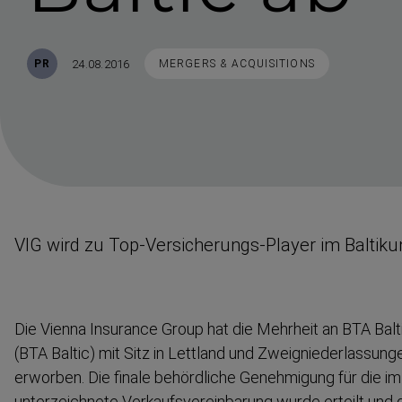
Veröffentlicht
STICHWORTE
24.08.2016
PR
MERGERS & ACQUISITIONS
VIG wird zu Top-​Versicherungs-​Player im Baltik
Die Vienna Insurance Group hat die Mehrheit an BTA Ba
(BTA Baltic) mit Sitz in Lettland und Zweignie­der­las­sung
erworben. Die finale behördliche Genehmigung für die 
unterzeichnete Verkaufs­ver­ein­barung wurde erteilt und