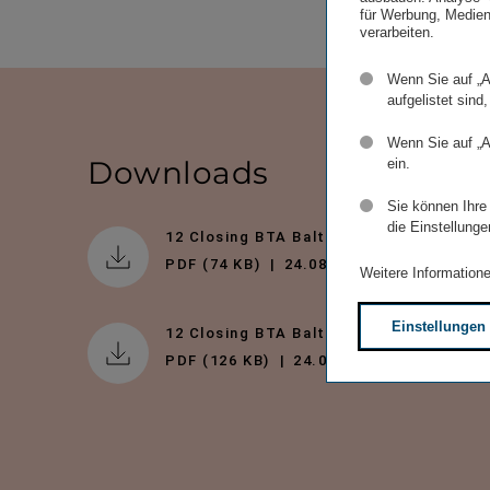
für Werbung, Medien
verarbeiten.
Wenn Sie auf „A
aufgelistet sind,
Wenn Sie auf „A
Downloads
ein.
Sie können Ihre
die Einstellunge
12 Closing BTA Baltic
PDF (74 KB)
24.08.2016
Weitere Informatione
Einstellungen
12 Closing BTA Baltic Cz
PDF (126 KB)
24.08.2016