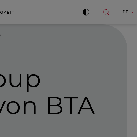
GKEIT
DE
Kontrast
Suche
verbessern
öffnen
oup
 von BTA