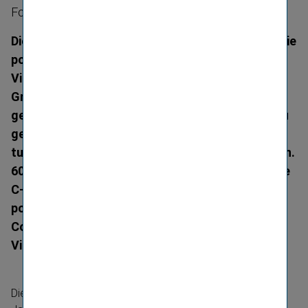
Fonds und langfristige Sparprodukte geplant
Die C-Quadrat Investment AG (C-Quadrat) und die
polnischen Versiche­rungs­ge­sell­schaften der
Vienna Insurance Group (Wiener Versicherung
Gruppe) haben mit der „VIG C-Quadrat“ ein
gemeinsames Unternehmen mit Sitz in Warschau
gegründet. Geplant ist, Wertpa­pier­dienst­leis­
tungen und Invest­mentfonds in Polen anzubieten.
60 % an dem Joint Venture-​Unternehmen hält die
C-Quadrat Investment AG, 40 % die fünf
polnischen VIG-​Versiche­rungs­ge­sell­schaften
Compensa Nichtleben und Leben, InterRisk,
Vienna Life und Wiener.
Die sehr positive Wirtschafts­ent­wicklung in den letzten