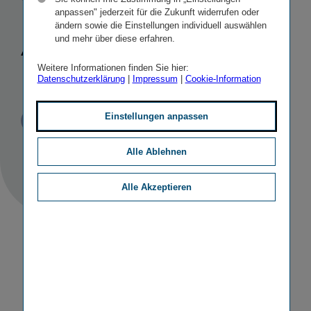
Venture für
anpassen" jederzeit für die Zukunft widerrufen oder
ändern sowie die Einstellungen individuell auswählen
Asset
und mehr über diese erfahren.
Management
Weitere Informationen finden Sie hier:
Datenschutzerklärung
|
Impressum
|
Cookie-Information
Einstellungen anpassen
Veröffentlicht
STICHWORTE
12.08.2020
PR
SONSTIGE
Alle Ablehnen
Alle Akzeptieren