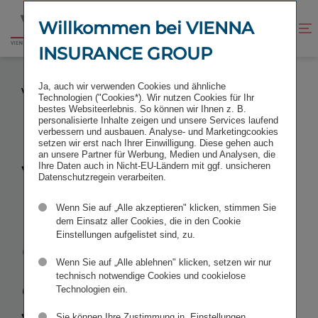
Zum
Zur
Inhalt
Fußzeile
Willkommen bei VIENNA
Kontrast
Suche
Zur
springen
springen
verbessern
öffnen
INSURANCE GROUP
Startseite
VIG IN POLEN UND C-QUADRAT GRÜNDEN JOINT
Ja, auch wir verwenden Cookies und ähnliche
VENTURE FÜR ASSET MANAGEMENT
Technologien ("Cookies*). Wir nutzen Cookies für Ihr
bestes Websiteerlebnis. So können wir Ihnen z. B.
personalisierte Inhalte zeigen und unsere Services laufend
verbessern und ausbauen. Analyse- und Marketingcookies
setzen wir erst nach Ihrer Einwilligung. Diese gehen auch
an unsere Partner für Werbung, Medien und Analysen, die
VIG in Polen
Ihre Daten auch in Nicht-EU-Ländern mit ggf. unsicheren
Datenschutzregein verarbeiten.
und C-
Wenn Sie auf „Alle akzeptieren" klicken, stimmen Sie
dem Einsatz aller Cookies, die in den Cookie
Einstellungen aufgelistet sind, zu.
Quadrat
Wenn Sie auf „Alle ablehnen" klicken, setzen wir nur
gründen
Joint
technisch notwendige Cookies und cookielose
Technologien ein.
Sie können Ihre Zustimmung in „Einstellungen