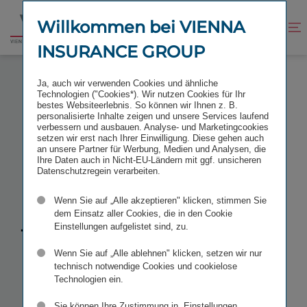
Zum
Zur
Inhalt
Fußzeile
Willkommen bei VIENNA
Kontrast
Suche
Zur
springen
springen
verbessern
öffnen
INSURANCE GROUP
Startseite
EQUITYFORUM HERBSTKONFERENZ 2026
Ja, auch wir verwenden Cookies und ähnliche
Technologien ("Cookies*). Wir nutzen Cookies für Ihr
bestes Websiteerlebnis. So können wir Ihnen z. B.
personalisierte Inhalte zeigen und unsere Services laufend
verbessern und ausbauen. Analyse- und Marketingcookies
setzen wir erst nach Ihrer Einwilligung. Diese gehen auch
EquityForum
an unsere Partner für Werbung, Medien und Analysen, die
Ihre Daten auch in Nicht-EU-Ländern mit ggf. unsicheren
Datenschutzregein verarbeiten.
Herbst­kon­
Wenn Sie auf „Alle akzeptieren" klicken, stimmen Sie
dem Einsatz aller Cookies, die in den Cookie
ferenz
Einstellungen aufgelistet sind, zu.
Wenn Sie auf „Alle ablehnen" klicken, setzen wir nur
technisch notwendige Cookies und cookielose
STICHWORTE
IR KONFERENZEN
Technologien ein.
Sie können Ihre Zustimmung in „Einstellungen