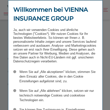
Zum
Zur
Inhalt
Fußzeile
Willkommen bei VIENNA
Kontrast
Suche
Zur
springen
springen
verbessern
öffnen
INSURANCE GROUP
Startseite
GERMAN CORPORATE CONFERENCE 2025
Ja, auch wir verwenden Cookies und ähnliche
Technologien ("Cookies*). Wir nutzen Cookies für Ihr
bestes Websiteerlebnis. So können wir Ihnen z. B.
personalisierte Inhalte zeigen und unsere Services laufend
verbessern und ausbauen. Analyse- und Marketingcookies
setzen wir erst nach Ihrer Einwilligung. Diese gehen auch
German
an unsere Partner für Werbung, Medien und Analysen, die
Ihre Daten auch in Nicht-EU-Ländern mit ggf. unsicheren
Datenschutzregein verarbeiten.
Corporate
Wenn Sie auf „Alle akzeptieren" klicken, stimmen Sie
dem Einsatz aller Cookies, die in den Cookie
Conference
Einstellungen aufgelistet sind, zu.
Wenn Sie auf „Alle ablehnen" klicken, setzen wir nur
technisch notwendige Cookies und cookielose
STICHWORTE
IR KONFERENZEN
Technologien ein.
Sie können Ihre Zustimmung in „Einstellungen