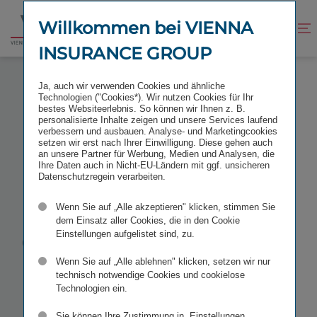
Zum
Zur
Inhalt
Fußzeile
Willkommen bei VIENNA
Kontrast
Suche
Zur
springen
springen
verbessern
öffnen
INSURANCE GROUP
Startseite
KENNZAHLEN UND UPDATE 1. QUARTAL 2026
Ja, auch wir verwenden Cookies und ähnliche
Technologien ("Cookies*). Wir nutzen Cookies für Ihr
bestes Websiteerlebnis. So können wir Ihnen z. B.
personalisierte Inhalte zeigen und unsere Services laufend
verbessern und ausbauen. Analyse- und Marketingcookies
setzen wir erst nach Ihrer Einwilligung. Diese gehen auch
Kennzahlen
an unsere Partner für Werbung, Medien und Analysen, die
Ihre Daten auch in Nicht-EU-Ländern mit ggf. unsicheren
Datenschutzregein verarbeiten.
und Update 1.
Wenn Sie auf „Alle akzeptieren" klicken, stimmen Sie
dem Einsatz aller Cookies, die in den Cookie
Quartal 2026
Einstellungen aufgelistet sind, zu.
Wenn Sie auf „Alle ablehnen" klicken, setzen wir nur
technisch notwendige Cookies und cookielose
STICHWORTE
IR FINANZKALENDER
Technologien ein.
Sie können Ihre Zustimmung in „Einstellungen