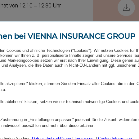
G hat von 12.10 – 12.30 Uhr
men bei VIENNA INSURANCE GROUP
den Cookies und ähnliche Technologien ("Cookies*). Wir nutzen Cookies für I
können wir Ihnen z. B. personalisierte Inhalte zeigen und unsere Services la
und Marketingcookies setzen wir erst nach Ihrer Einwilligung. Diese gehen a
 und Analysen, die Ihre Daten auch in Nicht-EU-Ländern mit ggf. unsicheren
lle akzeptieren" klicken, stimmen Sie dem Einsatz aller Cookies, die in den 
 zu.
lle ablehnen" klicken, setzen wir nur technisch notwendige Cookies und cook
Inve
 Zustimmung in „Einstellungen anpassen" jederzeit für die Zukunft widerrufen
VIE
n individuell auswählen und mehr über diese erfahren.
Wie
n finden Sie hier:
Datenschutzerklärung
|
Impressum
|
Cookie-Information