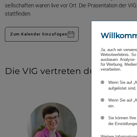
sell­schaften waren live vor Ort. Die Präsen­tation der VI
stattfinden.
Willkom
Zum Kalender hinzufügen
Ja, auch wir verwen
Websiteerlebnis. So 
ausbauen. Analyse- 
für Werbung, Medien
Die VIG vertreten durch
verarbeiten.
Wenn Sie auf „A
aufgelistet sind,
Wenn Sie auf „A
ein.
Sie können Ihre
die Einstellunge
Weitere Informatione