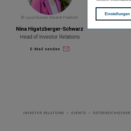
Einstellungen
© Luxundlumen Marlene Froehlich
Nina Higatzberger-Schwarz
Head of Investor Relations
E-Mail senden
INVESTOR RELATIONS
EVENTS
ÖSTERREICHISCHER