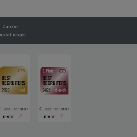
Cookie-
instellungen
© Best Recruiters
© Best Recruiters
mehr
mehr