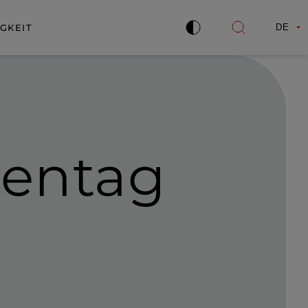
GKEIT
DE
Kontrast
Suche
verbessern
öffnen
ientag