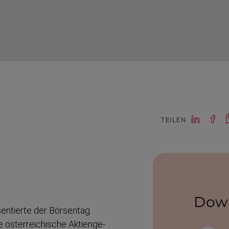
TEILEN
Dow
sen­tierte der Börsentag
österrei­chische Aktien­ge­