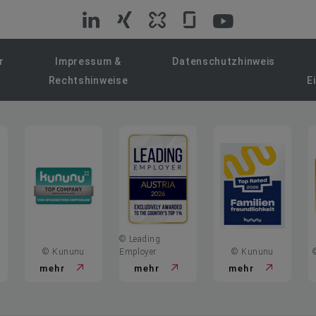
VIG
VIG
VIG
VIG
VIG
auf
auf
auf
auf
auf
r
Impressum &
Datenschutzhinweis
Rechtshinweise
E
LinkedIn
Xing
Kununu
Glassdoor
YouTube
© Leading
© Kununu
Employer
© Kununu
mehr
mehr
mehr