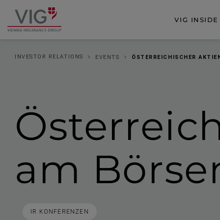
Zum
Zur
Inhalt
Fußzeile
VIG INSIDE
Zur
springen
springen
Startseite
INVESTOR RELATIONS
EVENTS
ÖSTERREICHISCHER AKTIE
Österrei­c
am Börse
STICHWORTE
IR KONFERENZEN