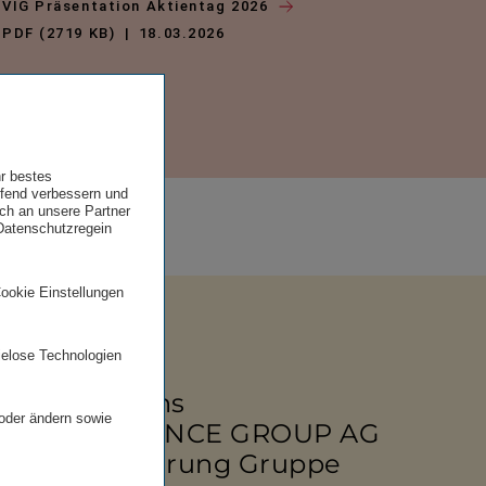
VIG Präsentation Aktientag 2026
PDF (2719 KB)
18.03.2026
hr bestes
ufend verbessern und
uch an unsere Partner
 Datenschutzregein
Cookie Einstellungen
ielose Technologien
stor Relations
 oder ändern sowie
NNA INSURANCE GROUP AG
ner Versicherung Gruppe