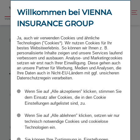
Zum
Zur
Inhalt
Fußzeile
Willkommen bei VIENNA
Kontrast
Suche
Zur
springen
springen
verbessern
öffnen
INSURANCE GROUP
Startseite
THE FINEST CEELECTION EQUITY CONFERENCE
Ja, auch wir verwenden Cookies und ähnliche
2025
Technologien ("Cookies*). Wir nutzen Cookies für Ihr
bestes Websiteerlebnis. So können wir Ihnen z. B.
personalisierte Inhalte zeigen und unsere Services laufend
verbessern und ausbauen. Analyse- und Marketingcookies
setzen wir erst nach Ihrer Einwilligung. Diese gehen auch
an unsere Partner für Werbung, Medien und Analysen, die
The Finest
Ihre Daten auch in Nicht-EU-Ländern mit ggf. unsicheren
Datenschutzregein verarbeiten.
CEElection
Wenn Sie auf „Alle akzeptieren" klicken, stimmen Sie
dem Einsatz aller Cookies, die in den Cookie
Einstellungen aufgelistet sind, zu.
Equity
Wenn Sie auf „Alle ablehnen" klicken, setzen wir nur
Conference
technisch notwendige Cookies und cookielose
Technologien ein.
Sie können Ihre Zustimmung in „Einstellungen