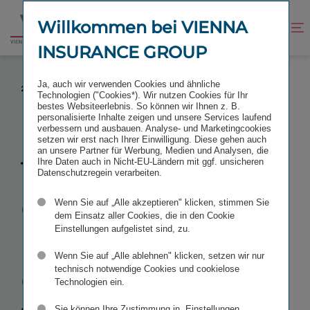
Zum
Zur
Inhalt
Fußzeile
Willkommen bei VIENNA
Kontrast
Suche
Zur
springen
springen
verbessern
öffnen
INSURANCE GROUP
Startseite
THE FINEST CEELECTION EQUITY CONFERENCE
Ja, auch wir verwenden Cookies und ähnliche
2026
Technologien ("Cookies*). Wir nutzen Cookies für Ihr
bestes Websiteerlebnis. So können wir Ihnen z. B.
personalisierte Inhalte zeigen und unsere Services laufend
verbessern und ausbauen. Analyse- und Marketingcookies
setzen wir erst nach Ihrer Einwilligung. Diese gehen auch
an unsere Partner für Werbung, Medien und Analysen, die
The Finest
Ihre Daten auch in Nicht-EU-Ländern mit ggf. unsicheren
Datenschutzregein verarbeiten.
CEElection
Wenn Sie auf „Alle akzeptieren" klicken, stimmen Sie
dem Einsatz aller Cookies, die in den Cookie
Einstellungen aufgelistet sind, zu.
Equity
Wenn Sie auf „Alle ablehnen" klicken, setzen wir nur
Conference
technisch notwendige Cookies und cookielose
Technologien ein.
Sie können Ihre Zustimmung in „Einstellungen