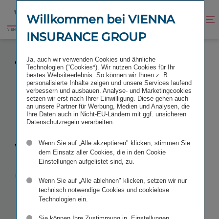
Zum
Zur
Inhalt
Fußzeile
Willkommen bei VIENNA
Kontrast
Suche
Zur
springen
springen
verbessern
öffnen
INSURANCE GROUP
Startseite
FÜHRUNGSWECHSEL BEI DER VIENNA INSURANCE
Ja, auch wir verwenden Cookies und ähnliche
GROUP MIT JULI 2023
Technologien ("Cookies*). Wir nutzen Cookies für Ihr
bestes Websiteerlebnis. So können wir Ihnen z. B.
personalisierte Inhalte zeigen und unsere Services laufend
verbessern und ausbauen. Analyse- und Marketingcookies
setzen wir erst nach Ihrer Einwilligung. Diese gehen auch
an unsere Partner für Werbung, Medien und Analysen, die
Führungs­
Ihre Daten auch in Nicht-EU-Ländern mit ggf. unsicheren
Datenschutzregein verarbeiten.
wechsel
bei
Wenn Sie auf „Alle akzeptieren" klicken, stimmen Sie
dem Einsatz aller Cookies, die in den Cookie
Einstellungen aufgelistet sind, zu.
der Vienna
Wenn Sie auf „Alle ablehnen" klicken, setzen wir nur
Insurance
technisch notwendige Cookies und cookielose
Technologien ein.
Sie können Ihre Zustimmung in „Einstellungen