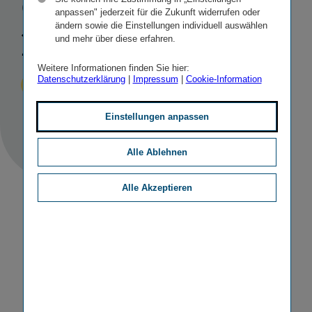
Group
mit Juli
anpassen" jederzeit für die Zukunft widerrufen oder
ändern sowie die Einstellungen individuell auswählen
2023
und mehr über diese erfahren.
Weitere Informationen finden Sie hier:
Datenschutzerklärung
|
Impressum
|
Cookie-Information
Veröffentlicht
STICHWORTE
29.06.2023
IR
PERSONALIA
Einstellungen anpassen
Alle Ablehnen
Alle Akzeptieren