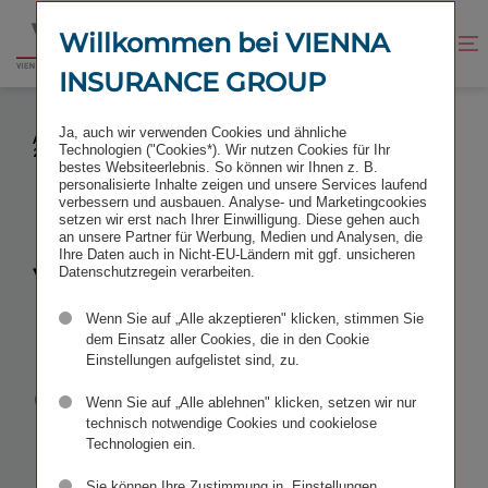
Zum
Zur
Inhalt
Fußzeile
Willkommen bei VIENNA
Kontrast
Suche
Zur
springen
springen
verbessern
öffnen
INSURANCE GROUP
Startseite
VIENNA INSURANCE GROUP BESTÄTIGT
Ja, auch wir verwenden Cookies und ähnliche
AUSGESPROCHEN ERFOLGREICHES GESCHÄFTSJAHR
Technologien ("Cookies*). Wir nutzen Cookies für Ihr
2023
bestes Websiteerlebnis. So können wir Ihnen z. B.
personalisierte Inhalte zeigen und unsere Services laufend
verbessern und ausbauen. Analyse- und Marketingcookies
setzen wir erst nach Ihrer Einwilligung. Diese gehen auch
an unsere Partner für Werbung, Medien und Analysen, die
Ihre Daten auch in Nicht-EU-Ländern mit ggf. unsicheren
Vienna
Datenschutzregein verarbeiten.
Wenn Sie auf „Alle akzeptieren" klicken, stimmen Sie
Insurance
dem Einsatz aller Cookies, die in den Cookie
Einstellungen aufgelistet sind, zu.
Group
Wenn Sie auf „Alle ablehnen" klicken, setzen wir nur
technisch notwendige Cookies und cookielose
bestätigt
Technologien ein.
Sie können Ihre Zustimmung in „Einstellungen