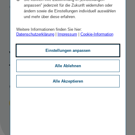
Gesellschaften
anpassen" jederzeit für die Zukunft widerrufen oder
ändern sowie die Einstellungen individuell auswählen
in Serbien
-
und mehr über diese erfahren.
Weitere Informationen finden Sie hier:
Marktanteil
Datenschutzerklärung
|
Impressum
|
Cookie-Information
wird auf rund
Einstellungen anpassen
11,5 Prozent
Alle Ablehnen
erhöht
Alle Akzeptieren
Veröffentlicht
STICHWORTE
07.07.2016
IR
MERGERS & ACQUISITIONS