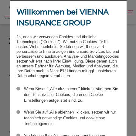
Zum
Zur
Inhalt
Fußzeile
Willkommen bei VIENNA
Kontrast
Suche
Zur
springen
springen
verbessern
öffnen
INSURANCE GROUP
Startseite
VIENNA INSURANCE GROUP KAUFT AXA-
Ja, auch wir verwenden Cookies und ähnliche
GESELLSCHAFTEN IN SERBIEN - MARKTANTEIL WIRD
Technologien ("Cookies*). Wir nutzen Cookies für Ihr
AUF RUND 11,5 PROZENT ERHÖHT
bestes Websiteerlebnis. So können wir Ihnen z. B.
personalisierte Inhalte zeigen und unsere Services laufend
verbessern und ausbauen. Analyse- und Marketingcookies
setzen wir erst nach Ihrer Einwilligung. Diese gehen auch
an unsere Partner für Werbung, Medien und Analysen, die
Ihre Daten auch in Nicht-EU-Ländern mit ggf. unsicheren
Vienna
Datenschutzregein verarbeiten.
Wenn Sie auf „Alle akzeptieren" klicken, stimmen Sie
Insurance
dem Einsatz aller Cookies, die in den Cookie
Einstellungen aufgelistet sind, zu.
Group kauft
Wenn Sie auf „Alle ablehnen" klicken, setzen wir nur
technisch notwendige Cookies und cookielose
AXA-​
Technologien ein.
Sie können Ihre Zustimmung in „Einstellungen