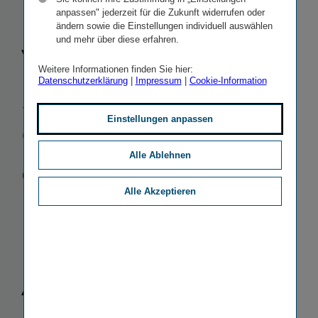
Embedded
anpassen" jederzeit für die Zukunft widerrufen oder
ändern sowie die Einstellungen individuell auswählen
und mehr über diese erfahren.
Value,
Weitere Informationen finden Sie hier:
Datenschutzerklärung
|
Impressum
|
Cookie-Information
Solvency II-
Einstellungen anpassen
Quote,
Alle Ablehnen
endgültigem
Alle Akzeptieren
Ergebnis 2016
und
Anpassungen