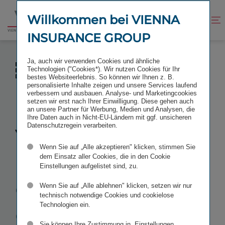
Zum
Zur
Inhalt
Fußzeile
Willkommen bei VIENNA
Kontrast
Suche
Zur
springen
springen
verbessern
öffnen
INSURANCE GROUP
Startseite
VIENNA INSURANCE GROUP MIT GROUP
Ja, auch wir verwenden Cookies und ähnliche
EMBEDDED VALUE, SOLVENCY II-QUOTE,
Technologien ("Cookies*). Wir nutzen Cookies für Ihr
ENDGÜLTIGEM ERGEBNIS 2016 UND ANPASSUNGEN
DES ERGEBNISSES 2015
bestes Websiteerlebnis. So können wir Ihnen z. B.
personalisierte Inhalte zeigen und unsere Services laufend
verbessern und ausbauen. Analyse- und Marketingcookies
setzen wir erst nach Ihrer Einwilligung. Diese gehen auch
an unsere Partner für Werbung, Medien und Analysen, die
Ihre Daten auch in Nicht-EU-Ländern mit ggf. unsicheren
Datenschutzregein verarbeiten.
Vienna
Wenn Sie auf „Alle akzeptieren" klicken, stimmen Sie
Insurance
dem Einsatz aller Cookies, die in den Cookie
Einstellungen aufgelistet sind, zu.
Group mit
Wenn Sie auf „Alle ablehnen" klicken, setzen wir nur
technisch notwendige Cookies und cookielose
Technologien ein.
Group
Sie können Ihre Zustimmung in „Einstellungen