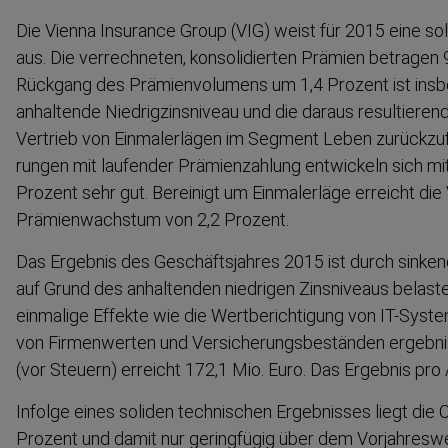
Die Vienna Insurance Group (VIG) weist für 2015 eine sol
aus. Die verrechneten, konsoli­dierten Prämien betragen 
Rückgang des Prämien­vo­lumens um 1,4 Prozent ist ins
anhaltende Niedrig­zins­niveau und die daraus resultiere
Vertrieb von Einmal­erlägen im Segment Leben zurück­zu­f
rungen mit laufender Prämien­zahlung entwickeln sich m
Prozent sehr gut. Bereinigt um Einmal­erläge erreicht di
Prämien­wachstum von 2,2 Prozent.
Das Ergebnis des Geschäfts­jahres 2015 ist durch sinken
auf Grund des anhaltenden niedrigen Zinsniveaus belastet
einmalige Effekte wie die Wertbe­rich­tigung von IT-Sys
von Firmen­werten und Versiche­rungs­be­ständen ergebn
(vor Steuern) erreicht 172,1 Mio. Euro. Das Ergebnis pro 
Infolge eines soliden technischen Ergebnisses liegt die 
Prozent und damit nur geringfügig über dem Vorjah­reswe