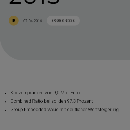
Veröffentlicht
STICHWORTE
07.04.2016
IR
ERGEBNISSE
Konzern­prämien von 9,0 Mrd. Euro
Combined Ratio bei soliden 97,3 Prozent
Group Embedded Value mit deutlicher Wertstei­gerung