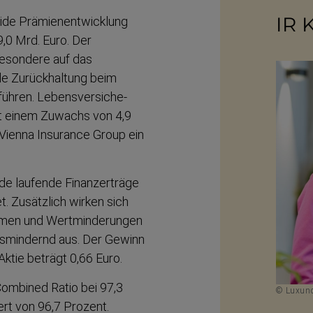
IR 
ide Prämien­ent­wicklung
9,0 Mrd. Euro. Der
besondere auf das
nde Zurück­haltung beim
ühren. Lebens­ver­si­che­
it einem Zuwachs von 4,9
e Vienna Insurance Group ein
de laufende Finanz­erträge
. Zusätzlich wirken sich
temen und Wertmin­de­rungen
is­mindernd aus. Der Gewinn
Aktie beträgt 0,66 Euro.
Combined Ratio bei 97,3
© Luxund
rt von 96,7 Prozent.