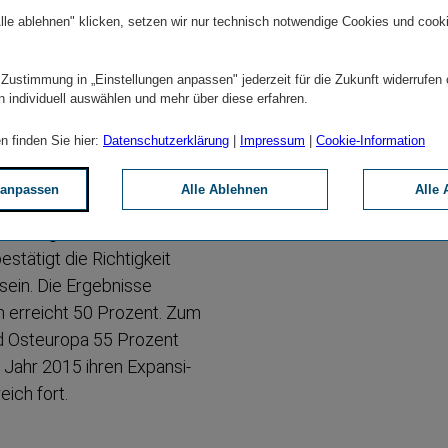
lle ablehnen" klicken, setzen wir nur technisch notwendige Cookies und cook
 verrechneten Prämien von
 Zustimmung in „Einstellungen anpassen" jederzeit für die Zukunft widerrufen
es Kranken­ver­si­che­rungs­
n individuell auswählen und mehr über diese erfahren.
n finden Sie hier:
Datenschutzerklärung
|
Impressum
|
Cookie-Information
 anpassen
Alle Ablehnen
Alle 
chäftsjahr an ihrer
Erholung der Wirtschaft in
stätigt die Richtigkeit
 sein. Die Ergebnisse
n erreicht 50 Prozent. Zum
nd Osteuropa 55 Prozent
m Jahr 2015 ihren Expansi­
eich fort.