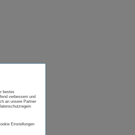
hr bestes
ufend verbessern und
uch an unsere Partner
 Datenschutzregein
Cookie Einstellungen