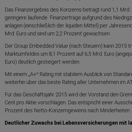
Das Finanz­ergebnis des Konzerns beträgt rund 1,1 Mrd. 
geringere laufende Finanz­erträge aufgrund des Niedrig­zin
anlagen (einschließlich der liquiden Mittel) per Jahresen
Mrd. Euro und sind um 2,2 Prozent gewachsen.
Der Group Embedded Value (nach Steuern) kann 2015 tr
Marktum­feldes um 8,1 Prozent auf 6,5 Mrd. Euro (angep
Euro) deutlich gesteigert werden.
Mit einem „A+“ Rating mit stabilem Ausblick von Standar
weiterhin über das beste Rating aller Unternehmen im A
Für das Geschäftsjahr 2015 wird der Vorstand den Grem
Cent pro Aktie vorschlagen. Das entspricht einer Aussch
Prozent des Netto-​Konzerngewinns nach Minder­heiten.
Deutlicher Zuwachs bei Lebens­ver­si­che­rungen mit 