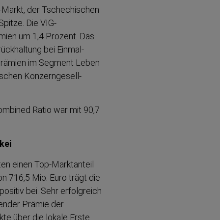
E-Markt, der Tschechischen
pitze. Die VIG-​
mien um 1,4 Prozent. Das
rück­haltung bei Einmal­
e Prämien im Segment Leben
schen Konzern­ge­sell­
Combined Ratio war mit 90,7
kei
en einen Top-​Marktanteil
 716,5 Mio. Euro trägt die
sitiv bei. Sehr erfolgreich
ufender Prämie der
te über die lokale Erste