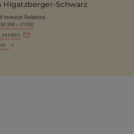
a Higatzberger-Schwarz
f Investor Relations
 50 390 – 21920
l senden
am