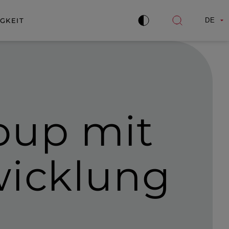
GKEIT
DE
Kontrast
Suche
verbessern
öffnen
oup mit
­wicklung