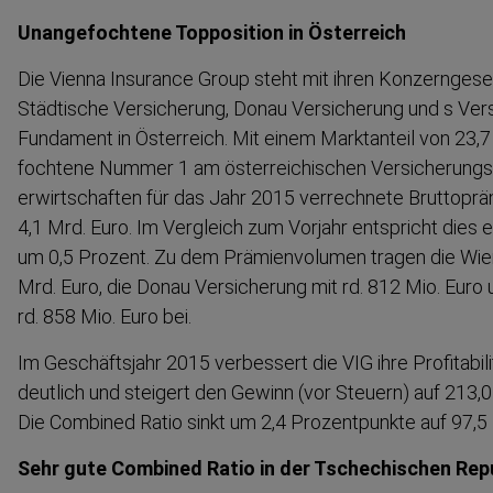
Unange­fochtene Topposition in Österreich
Die Vienna Insurance Group steht mit ihren Konzern­ge­se
Städtische Versicherung, Donau Versicherung und s Ver
Fundament in Österreich. Mit einem Marktanteil von 23,7 
fochtene Nummer 1 am österrei­chischen Versiche­rungsm
erwirt­schaften für das Jahr 2015 verrechnete Brutto­pr
4,1 Mrd. Euro. Im Vergleich zum Vorjahr entspricht die
um 0,5 Prozent. Zu dem Prämien­volumen tragen die Wien
Mrd. Euro, die Donau Versicherung mit rd. 812 Mio. Euro 
rd. 858 Mio. Euro bei.
Im Geschäftsjahr 2015 verbessert die VIG ihre Profita­bili
deutlich und steigert den Gewinn (vor Steuern) auf 213,0
Die Combined Ratio sinkt um 2,4 Prozent­punkte auf 97,5
Sehr gute Combined Ratio in der Tschechischen Rep