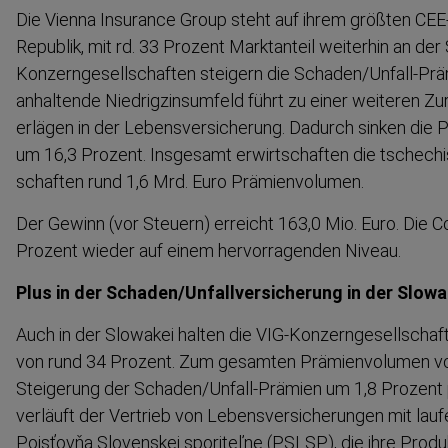
Die Vienna Insurance Group steht auf ihrem größten CE
Republik, mit rd. 33 Prozent Marktanteil weiterhin an der S
Konzerngesellschaften steigern die Schaden/Unfall-​Prä
anhaltende Niedrig­zin­s­umfeld führt zu einer weiteren Zu
erlägen in der Lebens­ver­si­cherung. Dadurch sinken di
um 16,3 Prozent. Insgesamt erwirt­schaften die tschechi
schaften rund 1,6 Mrd. Euro Prämien­volumen.
Der Gewinn (vor Steuern) erreicht 163,0 Mio. Euro. Die 
Prozent wieder auf einem hervor­ra­genden Niveau.
Plus in der Schaden/Unfall­ver­si­cherung in der Slowa
Auch in der Slowakei halten die VIG-​Konzerngesellschaft
von rund 34 Prozent. Zum gesamten Prämien­volumen von
Steigerung der Schaden/Unfall-​Prämien um 1,8 Prozent po
verläuft der Vertrieb von Lebens­ver­si­che­rungen mit la
Poisťovňa Slovenskej sporiteľne (PSLSP), die ihre Produk