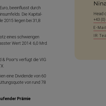
Nin
Euro, beeinflusst durch
Head o
­s­umfelds. Die Kapital­
+43 (0)
de 2015 liegen bei 31,8
E-Mai
IR Te
otz eines schwierigen
asster Wert 2014: 6,0 Mrd.
d & Poor‘s verfügt die VIG
TX.
ien eine Dividende von 60
üt­tungsquote von rund 78
laufender Prämie