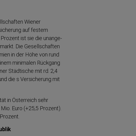
ll­schaften Wiener
sicherung auf festem
Prozent ist sie die unange­
arkt. Die Gesell­schaften
ämien in der Höhe von rund
s einem minimalen Rückgang
er Städtische mit rd. 2,4
und die s Versicherung mit
tät in Österreich sehr
 Mio. Euro (+25,5 Prozent).
 Prozent.
ublik